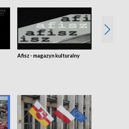
Afisz - magazyn kulturalny
Zobacz, co s