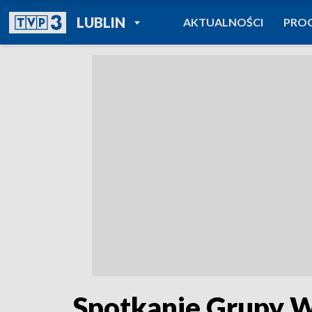
POWRÓT DO
LUBLIN
AKTUALNOŚCI
PRO
TVP REGIONY
Spotkanie Grupy W