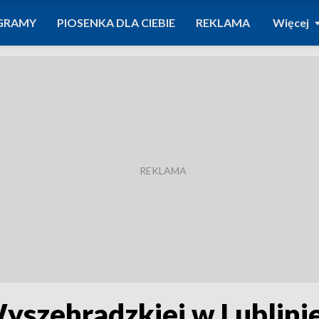
GRAMY
PIOSENKA DLA CIEBIE
REKLAMA
Więcej
yszehradzkiej w Lublini