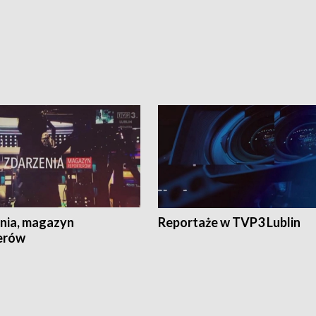
nia, magazyn
Reportaże w TVP3 Lublin
erów