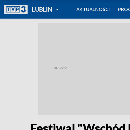
POWRÓT DO
LUBLIN
AKTUALNOŚCI
PRO
TVP REGIONY
Festiwal "Wschód K