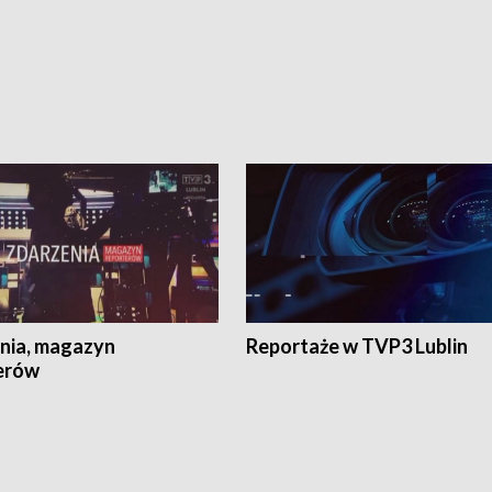
nia, magazyn
Reportaże w TVP3 Lublin
erów