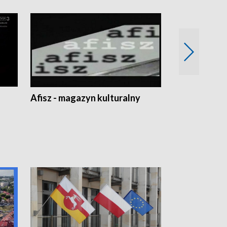
Afisz - magazyn kulturalny
Zobacz, co s