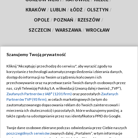
KRAKÓW
/
LUBLIN
/
ŁÓDŹ
/
OLSZTYN
/
OPOLE
/
POZNAŃ
/
RZESZÓW
/
SZCZECIN
/
WARSZAWA
/
WROCŁAW
Szanujemy Twoją prywatność
Dołącz do nas:
Kliknij "Akceptuję i przechodzę do serwisu", aby wyrazić zgody na
korzystanie z technologii automatycznego śledzenia i zbierania danych,
TVP
dostęp do informacji na Twoim urządzeniu końcowym i ich
Abonament TVP
przechowywanie oraz na przetwarzanie Twoich danych osobowych przez
Regulamin TVP
nas, czyli Telewizję Polską S.A. w likwidacji (zwaną dalej również „TVP”),
Emisja w TVP
Polityka prywatności
Zaufanych Partnerów z IAB* (1201 firm)
oraz pozostałych
Zaufanych
Partnerów TVP (93 firm)
, w celach marketingowych (w tym do
Centrum informacji TVP
Moje zgody
zautomatyzowanego dopasowania reklam do Twoich zainteresowań i
mierzenia ich skuteczności) i pozostałych, które wskazujemy poniżej, a
Naziemna Telewizja Cyfrowa
Pomoc
także zgody na udostępnianie przez nas identyfikatora PPID do Google.
Sklep TVP
Biuro reklamy
Twoje dane osobowe zbierane podczas odwiedzania przez Ciebie naszych
Rada Programowa
Kontakt
poszczególnych serwisów
zwanych dalej „Portalem”, w tym informacje