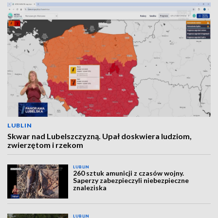
LUBLIN
Skwar nad Lubelszczyzną. Upał doskwiera ludziom,
zwierzętom i rzekom
LUBLIN
260 sztuk amunicji z czasów wojny.
Saperzy zabezpieczyli niebezpieczne
znaleziska
LUBLIN