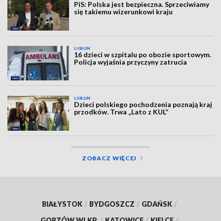
PiS: Polska jest bezpieczna. Sprzeciwiamy
się takiemu wizerunkowi kraju
LUBLIN
16 dzieci w szpitalu po obozie sportowym.
Policja wyjaśnia przyczyny zatrucia
LUBLIN
Dzieci polskiego pochodzenia poznają kraj
przodków. Trwa „Lato z KUL”
ZOBACZ WIĘCEJ
BIAŁYSTOK
/
BYDGOSZCZ
/
GDAŃSK
/
GORZÓW WLKP.
/
KATOWICE
/
KIELCE
/