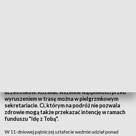
Pielgrzymka. 4 sierpnia pątnicy wyruszą w kierunku Jasnej Góry
Za dwa dni, 4 sierpnia spod Archikatedry Lubelskiej
w kierunku Jasnej Góry wyruszą pierwsi pątnicy.
Reżim sanitarny znacznie ograniczył liczbę jej
uczestników. Rozwiać wszelkie wątpliwości przed
wyruszeniem w trasę można w pielgrzmkowym
sekretariacie. Ci, którym na podróż nie pozwala
zdrowie mogą także przekazać intencję w ramach
funduszu "Idę z Tobą".
W 11-dniowej pątniczej sztafecie weźmie udział ponad