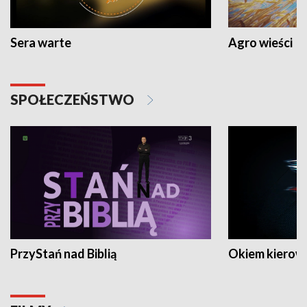
Sera warte
Agro wieści
SPOŁECZEŃSTWO
PrzyStań nad Biblią
Okiem kierow