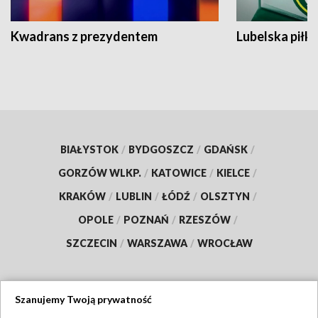
Kwadrans z prezydentem
Lubelska piłk
BIAŁYSTOK
/
BYDGOSZCZ
/
GDAŃSK
/
GORZÓW WLKP.
/
KATOWICE
/
KIELCE
/
KRAKÓW
/
LUBLIN
/
ŁÓDŹ
/
OLSZTYN
/
OPOLE
/
POZNAŃ
/
RZESZÓW
/
SZCZECIN
/
WARSZAWA
/
WROCŁAW
Szanujemy Twoją prywatność
Dołącz do nas: