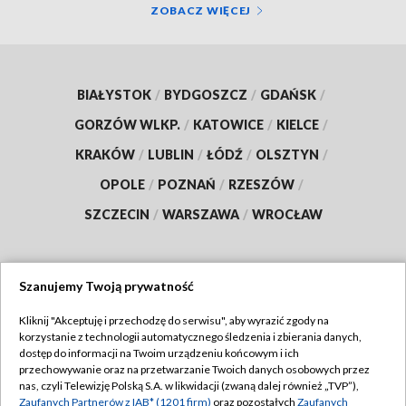
ZOBACZ WIĘCEJ
BIAŁYSTOK
/
BYDGOSZCZ
/
GDAŃSK
/
GORZÓW WLKP.
/
KATOWICE
/
KIELCE
/
KRAKÓW
/
LUBLIN
/
ŁÓDŹ
/
OLSZTYN
/
OPOLE
/
POZNAŃ
/
RZESZÓW
/
SZCZECIN
/
WARSZAWA
/
WROCŁAW
Szanujemy Twoją prywatność
Dołącz do nas:
Kliknij "Akceptuję i przechodzę do serwisu", aby wyrazić zgody na
korzystanie z technologii automatycznego śledzenia i zbierania danych,
TVP
dostęp do informacji na Twoim urządzeniu końcowym i ich
Abonament TVP
przechowywanie oraz na przetwarzanie Twoich danych osobowych przez
Regulamin TVP
nas, czyli Telewizję Polską S.A. w likwidacji (zwaną dalej również „TVP”),
Emisja w TVP
Polityka prywatności
Zaufanych Partnerów z IAB* (1201 firm)
oraz pozostałych
Zaufanych