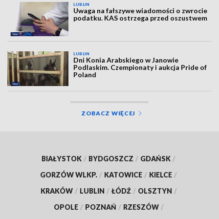
LUBLIN
Uwaga na fałszywe wiadomości o zwrocie
podatku. KAS ostrzega przed oszustwem
LUBLIN
Dni Konia Arabskiego w Janowie
Podlaskim. Czempionaty i aukcja Pride of
Poland
ZOBACZ WIĘCEJ
BIAŁYSTOK
/
BYDGOSZCZ
/
GDAŃSK
/
GORZÓW WLKP.
/
KATOWICE
/
KIELCE
/
KRAKÓW
/
LUBLIN
/
ŁÓDŹ
/
OLSZTYN
/
OPOLE
/
POZNAŃ
/
RZESZÓW
/