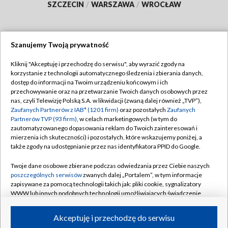
SZCZECIN
/
WARSZAWA
/
WROCŁAW
Szanujemy Twoją prywatność
Dołącz do nas:
Kliknij "Akceptuję i przechodzę do serwisu", aby wyrazić zgody na
korzystanie z technologii automatycznego śledzenia i zbierania danych,
TVP
dostęp do informacji na Twoim urządzeniu końcowym i ich
Abonament TVP
przechowywanie oraz na przetwarzanie Twoich danych osobowych przez
Regulamin TVP
nas, czyli Telewizję Polską S.A. w likwidacji (zwaną dalej również „TVP”),
Emisja w TVP
Polityka prywatności
Zaufanych Partnerów z IAB* (1201 firm)
oraz pozostałych
Zaufanych
Partnerów TVP (93 firm)
, w celach marketingowych (w tym do
Centrum informacji TVP
Moje zgody
zautomatyzowanego dopasowania reklam do Twoich zainteresowań i
mierzenia ich skuteczności) i pozostałych, które wskazujemy poniżej, a
Naziemna Telewizja Cyfrowa
Pomoc
także zgody na udostępnianie przez nas identyfikatora PPID do Google.
Sklep TVP
Biuro reklamy
Twoje dane osobowe zbierane podczas odwiedzania przez Ciebie naszych
Rada Programowa
Kontakt
poszczególnych serwisów
zwanych dalej „Portalem”, w tym informacje
zapisywane za pomocą technologii takich jak: pliki cookie, sygnalizatory
System NOS
WWW lub innych podobnych technologii umożliwiających świadczenie
dopasowanych i bezpiecznych usług, personalizację treści oraz reklam,
Informacje o nadawcy
Kanały
udostępnianie funkcji mediów społecznościowych oraz analizowanie
Akceptuję i przechodzę do serwisu
ruchu w Internecie.
Program dla prasy