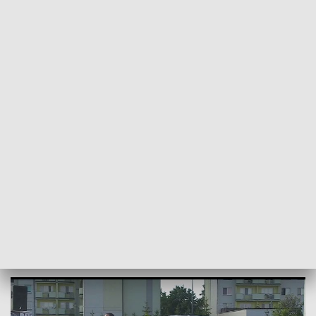
POWRÓT DO
LUBLIN
TVP REGIONY
Strongmani kontra motocykliści.
Pojedynek w Łukowie
2020-07-27