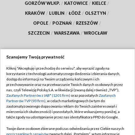
GORZÓW WLKP.
/
KATOWICE
/
KIELCE
/
KRAKÓW
/
LUBLIN
/
ŁÓDŹ
/
OLSZTYN
/
OPOLE
/
POZNAŃ
/
RZESZÓW
/
SZCZECIN
/
WARSZAWA
/
WROCŁAW
Szanujemy Twoją prywatność
Dołącz do nas:
Kliknij "Akceptuję i przechodzę do serwisu", aby wyrazić zgody na
korzystanie z technologii automatycznego śledzenia i zbierania danych,
TVP
dostęp do informacji na Twoim urządzeniu końcowym i ich
Abonament TVP
przechowywanie oraz na przetwarzanie Twoich danych osobowych przez
Regulamin TVP
nas, czyli Telewizję Polską S.A. w likwidacji (zwaną dalej również „TVP”),
Emisja w TVP
Polityka prywatności
Zaufanych Partnerów z IAB* (1201 firm)
oraz pozostałych
Zaufanych
Partnerów TVP (93 firm)
, w celach marketingowych (w tym do
Centrum informacji TVP
Moje zgody
zautomatyzowanego dopasowania reklam do Twoich zainteresowań i
mierzenia ich skuteczności) i pozostałych, które wskazujemy poniżej, a
Naziemna Telewizja Cyfrowa
Pomoc
także zgody na udostępnianie przez nas identyfikatora PPID do Google.
Sklep TVP
Biuro reklamy
Twoje dane osobowe zbierane podczas odwiedzania przez Ciebie naszych
Rada Programowa
Kontakt
poszczególnych serwisów
zwanych dalej „Portalem”, w tym informacje