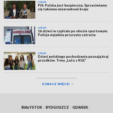
LUBLIN
PiS: Polska jest bezpieczna. Sprzeciwiamy
się takiemu wizerunkowi kraju
LUBLIN
16 dzieci w szpitalu po obozie sportowym.
Policja wyjaśnia przyczyny zatrucia
LUBLIN
Dzieci polskiego pochodzenia poznają kraj
przodków. Trwa „Lato z KUL”
ZOBACZ WIĘCEJ
BIAŁYSTOK
/
BYDGOSZCZ
/
GDAŃSK
/