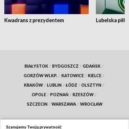
Kwadrans z prezydentem
Lubelska piłk
BIAŁYSTOK
/
BYDGOSZCZ
/
GDAŃSK
/
GORZÓW WLKP.
/
KATOWICE
/
KIELCE
/
KRAKÓW
/
LUBLIN
/
ŁÓDŹ
/
OLSZTYN
/
OPOLE
/
POZNAŃ
/
RZESZÓW
/
SZCZECIN
/
WARSZAWA
/
WROCŁAW
Szanujemy Twoją prywatność