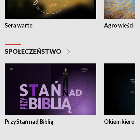
Sera warte
Agro wieści
SPOŁECZEŃSTWO
PrzyStań nad Biblią
Okiem kierow