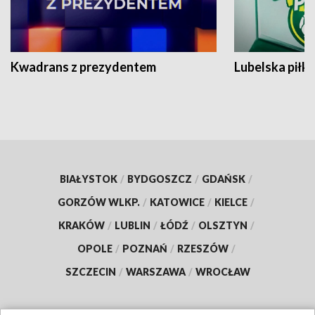
Kwadrans z prezydentem
Lubelska piłk
BIAŁYSTOK
/
BYDGOSZCZ
/
GDAŃSK
/
GORZÓW WLKP.
/
KATOWICE
/
KIELCE
/
KRAKÓW
/
LUBLIN
/
ŁÓDŹ
/
OLSZTYN
/
OPOLE
/
POZNAŃ
/
RZESZÓW
/
SZCZECIN
/
WARSZAWA
/
WROCŁAW