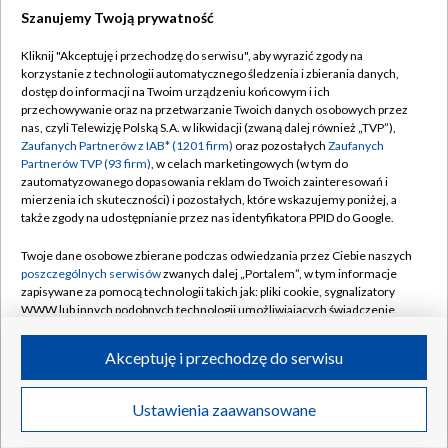
Szanujemy Twoją prywatność
Dołącz do nas:
Kliknij "Akceptuję i przechodzę do serwisu", aby wyrazić zgody na
korzystanie z technologii automatycznego śledzenia i zbierania danych,
TVP
dostęp do informacji na Twoim urządzeniu końcowym i ich
Abonament TVP
przechowywanie oraz na przetwarzanie Twoich danych osobowych przez
Regulamin TVP
nas, czyli Telewizję Polską S.A. w likwidacji (zwaną dalej również „TVP”),
Emisja w TVP
Polityka prywatności
Zaufanych Partnerów z IAB* (1201 firm)
oraz pozostałych
Zaufanych
Partnerów TVP (93 firm)
, w celach marketingowych (w tym do
Centrum informacji TVP
Moje zgody
zautomatyzowanego dopasowania reklam do Twoich zainteresowań i
mierzenia ich skuteczności) i pozostałych, które wskazujemy poniżej, a
Naziemna Telewizja Cyfrowa
Pomoc
także zgody na udostępnianie przez nas identyfikatora PPID do Google.
Sklep TVP
Biuro reklamy
Twoje dane osobowe zbierane podczas odwiedzania przez Ciebie naszych
Rada Programowa
Kontakt
poszczególnych serwisów
zwanych dalej „Portalem”, w tym informacje
zapisywane za pomocą technologii takich jak: pliki cookie, sygnalizatory
System NOS
WWW lub innych podobnych technologii umożliwiających świadczenie
dopasowanych i bezpiecznych usług, personalizację treści oraz reklam,
Informacje o nadawcy
Kanały
udostępnianie funkcji mediów społecznościowych oraz analizowanie
Akceptuję i przechodzę do serwisu
ruchu w Internecie.
Program dla prasy
©2026 Telewizja Polska S.A. w likwidacji
Biuro Reklamy
Twoje dane osobowe zbierane podczas odwiedzania przez Ciebie
Ustawienia zaawansowane
poszczególnych serwisów
na Portalu, takie jak adresy IP, identyfikatory
Ogłoszenie przetargowe
Twoich urządzeń końcowych i identyfikatory plików cookie, informacje o