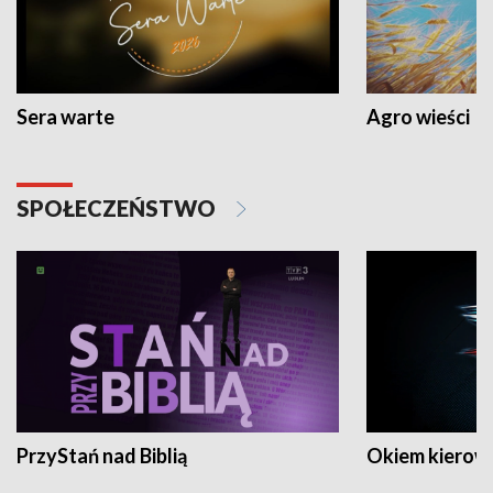
Sera warte
Agro wieści
SPOŁECZEŃSTWO
PrzyStań nad Biblią
Okiem kierow