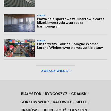
LUBLIN
Nowa hala sportowa w Lubartowie coraz
bliżej. Inwestycja wyprzedza
harmonogram
LUBLIN
Historyczny Tour de Pologne Women.
Lorena Wiebes wygrała wszystkie etapy
ZOBACZ WIĘCEJ
BIAŁYSTOK
/
BYDGOSZCZ
/
GDAŃSK
/
GORZÓW WLKP.
/
KATOWICE
/
KIELCE
/
KRAKÓW
/
LUBLIN
/
ŁÓDŹ
/
OLSZTYN
/