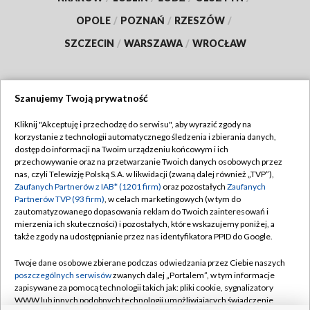
OPOLE
/
POZNAŃ
/
RZESZÓW
/
SZCZECIN
/
WARSZAWA
/
WROCŁAW
Szanujemy Twoją prywatność
Dołącz do nas:
Kliknij "Akceptuję i przechodzę do serwisu", aby wyrazić zgody na
korzystanie z technologii automatycznego śledzenia i zbierania danych,
TVP
dostęp do informacji na Twoim urządzeniu końcowym i ich
Abonament TVP
przechowywanie oraz na przetwarzanie Twoich danych osobowych przez
Regulamin TVP
nas, czyli Telewizję Polską S.A. w likwidacji (zwaną dalej również „TVP”),
Emisja w TVP
Polityka prywatności
Zaufanych Partnerów z IAB* (1201 firm)
oraz pozostałych
Zaufanych
Partnerów TVP (93 firm)
, w celach marketingowych (w tym do
Centrum informacji TVP
Moje zgody
zautomatyzowanego dopasowania reklam do Twoich zainteresowań i
mierzenia ich skuteczności) i pozostałych, które wskazujemy poniżej, a
Naziemna Telewizja Cyfrowa
Pomoc
także zgody na udostępnianie przez nas identyfikatora PPID do Google.
Sklep TVP
Biuro reklamy
Twoje dane osobowe zbierane podczas odwiedzania przez Ciebie naszych
Rada Programowa
Kontakt
poszczególnych serwisów
zwanych dalej „Portalem”, w tym informacje
zapisywane za pomocą technologii takich jak: pliki cookie, sygnalizatory
System NOS
WWW lub innych podobnych technologii umożliwiających świadczenie