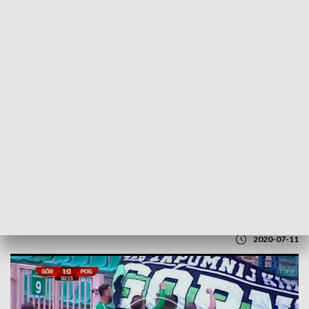
POWRÓT DO
LUBLIN
TVP REGIONY
Górnik Łęczna walczy o awans
2020-07-11