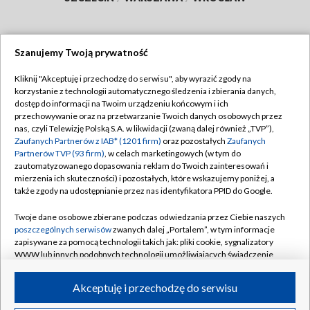
Szanujemy Twoją prywatność
Dołącz do nas:
Kliknij "Akceptuję i przechodzę do serwisu", aby wyrazić zgody na
korzystanie z technologii automatycznego śledzenia i zbierania danych,
TVP
dostęp do informacji na Twoim urządzeniu końcowym i ich
Abonament TVP
przechowywanie oraz na przetwarzanie Twoich danych osobowych przez
Regulamin TVP
nas, czyli Telewizję Polską S.A. w likwidacji (zwaną dalej również „TVP”),
Emisja w TVP
Polityka prywatności
Zaufanych Partnerów z IAB* (1201 firm)
oraz pozostałych
Zaufanych
Partnerów TVP (93 firm)
, w celach marketingowych (w tym do
Centrum informacji TVP
Moje zgody
zautomatyzowanego dopasowania reklam do Twoich zainteresowań i
mierzenia ich skuteczności) i pozostałych, które wskazujemy poniżej, a
Naziemna Telewizja Cyfrowa
Pomoc
także zgody na udostępnianie przez nas identyfikatora PPID do Google.
Sklep TVP
Biuro reklamy
Twoje dane osobowe zbierane podczas odwiedzania przez Ciebie naszych
Rada Programowa
Kontakt
poszczególnych serwisów
zwanych dalej „Portalem”, w tym informacje
zapisywane za pomocą technologii takich jak: pliki cookie, sygnalizatory
System NOS
WWW lub innych podobnych technologii umożliwiających świadczenie
dopasowanych i bezpiecznych usług, personalizację treści oraz reklam,
Informacje o nadawcy
Kanały
udostępnianie funkcji mediów społecznościowych oraz analizowanie
Akceptuję i przechodzę do serwisu
ruchu w Internecie.
Program dla prasy
©2026 Telewizja Polska S.A. w likwidacji