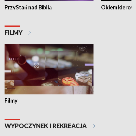
PrzyStań nad Biblią
Okiem kierow
FILMY
Filmy
WYPOCZYNEK I REKREACJA