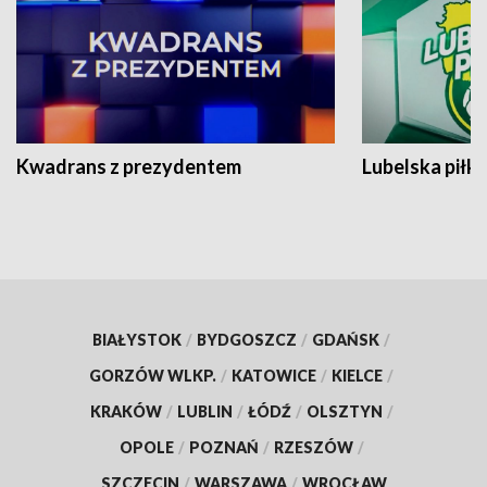
Kwadrans z prezydentem
Lubelska piłk
BIAŁYSTOK
/
BYDGOSZCZ
/
GDAŃSK
/
GORZÓW WLKP.
/
KATOWICE
/
KIELCE
/
KRAKÓW
/
LUBLIN
/
ŁÓDŹ
/
OLSZTYN
/
OPOLE
/
POZNAŃ
/
RZESZÓW
/
SZCZECIN
/
WARSZAWA
/
WROCŁAW