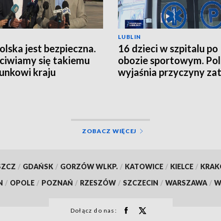
LUBLIN
Polska jest bezpieczna.
16 dzieci w szpitalu po
ciwiamy się takiemu
obozie sportowym. Pol
unkowi kraju
wyjaśnia przyczyny zat
ZOBACZ WIĘCEJ
SZCZ
/
GDAŃSK
/
GORZÓW WLKP.
/
KATOWICE
/
KIELCE
/
KRA
N
/
OPOLE
/
POZNAŃ
/
RZESZÓW
/
SZCZECIN
/
WARSZAWA
/
W
Dołącz do nas: