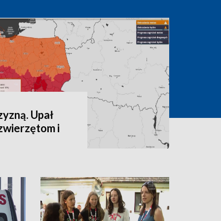
zyzną. Upał
zwierzętom i