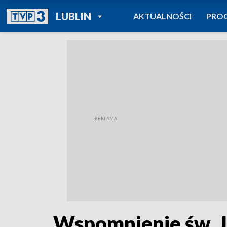
POWRÓT DO
LUBLIN
AKTUALNOŚCI
PRO
TVP REGIONY
Wspomnienie św. J