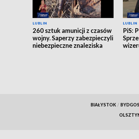
LUBLIN
LUBLIN
260 sztuk amunicji z czasów
PiS: 
wojny. Saperzy zabezpieczyli
Sprze
niebezpieczne znaleziska
wizer
BIAŁYSTOK
/
BYDGO
OLSZTY