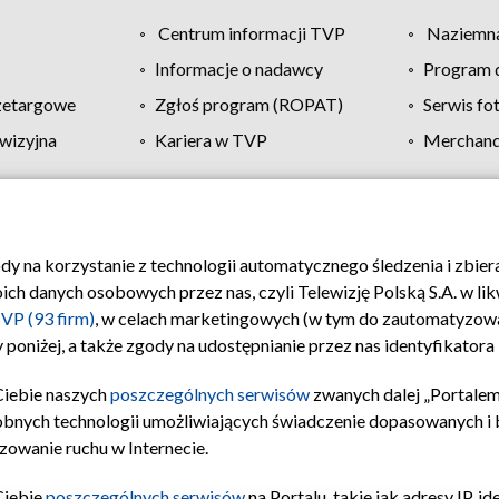
Centrum informacji TVP
Naziemna
Informacje o nadawcy
Program d
zetargowe
Zgłoś program (ROPAT)
Serwis fo
wizyjna
Kariera w TVP
Merchandi
Polityka prywatności
Moje zgody
Pomoc
Biuro re
ody na korzystanie z technologii automatycznego śledzenia i zbie
 danych osobowych przez nas, czyli Telewizję Polską S.A. w likw
VP (93 firm)
, w celach marketingowych (w tym do zautomatyzow
 poniżej, a także zgody na udostępnianie przez nas identyfikator
Ciebie naszych
poszczególnych serwisów
zwanych dalej „Portalem
obnych technologii umożliwiających świadczenie dopasowanych i be
zowanie ruchu w Internecie.
Ciebie
poszczególnych serwisów
na Portalu, takie jak adresy IP, 