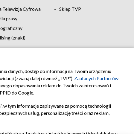
 Telewizja Cyfrowa
Sklep TVP
la prasy
tograficzny
sing (znaki)
klamy
Kontakt
rania danych, dostęp do informacji na Twoim urządzeniu
idacji (zwaną dalej również „TVP”),
Zaufanych Partnerów
anego dopasowania reklam do Twoich zainteresowań i
a PPID do Google.
”, w tym informacje zapisywane za pomocą technologii
zpiecznych usług, personalizację treści oraz reklam,
identyfikatory Twoich urządzeń końcowych i identyfikatory