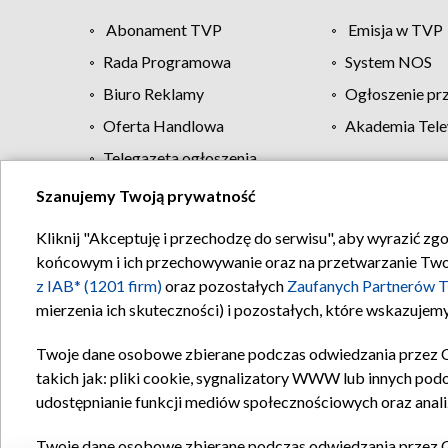
Abonament TVP
Emisja w TVP
Rada Programowa
System NOS
Biuro Reklamy
Ogłoszenie pr
Oferta Handlowa
Akademia Tele
Telegazeta ogłoszenia
Szanujemy Twoją prywatność
Regulamin TVP
Kliknij "Akceptuję i przechodzę do serwisu", aby wyrazić zg
końcowym i ich przechowywanie oraz na przetwarzanie Twoich
z IAB* (1201 firm)
oraz pozostałych
Zaufanych Partnerów T
mierzenia ich skuteczności) i pozostałych, które wskazujemy
Twoje dane osobowe zbierane podczas odwiedzania przez 
takich jak: pliki cookie, sygnalizatory WWW lub innych pod
udostępnianie funkcji mediów społecznościowych oraz anali
Twoje dane osobowe zbierane podczas odwiedzania przez 