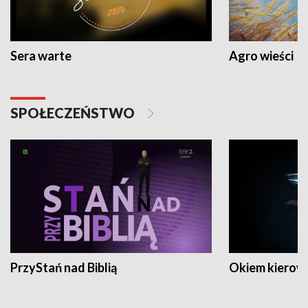
Sera warte
Agro wieści
SPOŁECZEŃSTWO
PrzyStań nad Biblią
Okiem kierow