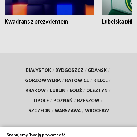
Kwadrans z prezydentem
Lubelska piłk
BIAŁYSTOK
/
BYDGOSZCZ
/
GDAŃSK
/
GORZÓW WLKP.
/
KATOWICE
/
KIELCE
/
KRAKÓW
/
LUBLIN
/
ŁÓDŹ
/
OLSZTYN
/
OPOLE
/
POZNAŃ
/
RZESZÓW
/
SZCZECIN
/
WARSZAWA
/
WROCŁAW
Szanujemy Twoją prywatność