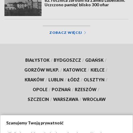
82. rocznica zbrodni na Zamku Lubelskim.
Uczczono pamięć blisko 300 ofiar
ZOBACZ WIĘCEJ
BIAŁYSTOK
/
BYDGOSZCZ
/
GDAŃSK
/
GORZÓW WLKP.
/
KATOWICE
/
KIELCE
/
KRAKÓW
/
LUBLIN
/
ŁÓDŹ
/
OLSZTYN
/
OPOLE
/
POZNAŃ
/
RZESZÓW
/
SZCZECIN
/
WARSZAWA
/
WROCŁAW
Szanujemy Twoją prywatność
Dołącz do nas: