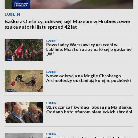
LUBLIN
Baśko z Oleśnicy, odezwij się! Muzeum w Hrubieszowie
szuka autorki listu sprzed 42 lat
LUBLIN
Powstańcy Warszawscy uczczeni w
Lublinie. Miasto zatrzymało się o godzinie
„W”
LUBLIN
Nowe odkrycia na Mogile Chrobrego.
Archeolodzy odsłaniają kolejne pochówki
LUBLIN
82. rocznica likwidacji obozu na Majdanku.
Oddano hołd ofiarom niemieckich zbrodni
LUBLIN