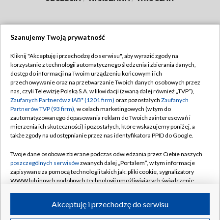
Szanujemy Twoją prywatność
Dołącz do nas:
Kliknij "Akceptuję i przechodzę do serwisu", aby wyrazić zgody na
korzystanie z technologii automatycznego śledzenia i zbierania danych,
TVP
dostęp do informacji na Twoim urządzeniu końcowym i ich
Abonament TVP
przechowywanie oraz na przetwarzanie Twoich danych osobowych przez
Regulamin TVP
nas, czyli Telewizję Polską S.A. w likwidacji (zwaną dalej również „TVP”),
Emisja w TVP
Polityka prywatności
Zaufanych Partnerów z IAB* (1201 firm)
oraz pozostałych
Zaufanych
Partnerów TVP (93 firm)
, w celach marketingowych (w tym do
Centrum informacji TVP
Moje zgody
zautomatyzowanego dopasowania reklam do Twoich zainteresowań i
mierzenia ich skuteczności) i pozostałych, które wskazujemy poniżej, a
Naziemna Telewizja Cyfrowa
Pomoc
także zgody na udostępnianie przez nas identyfikatora PPID do Google.
Sklep TVP
Biuro reklamy
Twoje dane osobowe zbierane podczas odwiedzania przez Ciebie naszych
Rada Programowa
Kontakt
poszczególnych serwisów
zwanych dalej „Portalem”, w tym informacje
zapisywane za pomocą technologii takich jak: pliki cookie, sygnalizatory
System NOS
WWW lub innych podobnych technologii umożliwiających świadczenie
dopasowanych i bezpiecznych usług, personalizację treści oraz reklam,
Informacje o nadawcy
Kanały
udostępnianie funkcji mediów społecznościowych oraz analizowanie
Akceptuję i przechodzę do serwisu
ruchu w Internecie.
Program dla prasy
©2026 Telewizja Polska S.A. w likwidacji