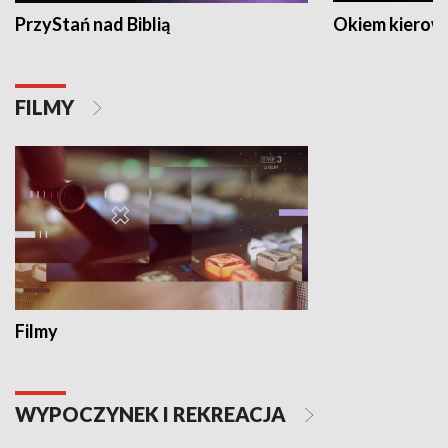
PrzyStań nad Biblią
Okiem kierow
FILMY
Filmy
WYPOCZYNEK I REKREACJA