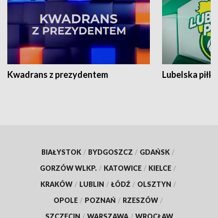
Kwadrans z prezydentem
Lubelska piłk
BIAŁYSTOK
/
BYDGOSZCZ
/
GDAŃSK
/
GORZÓW WLKP.
/
KATOWICE
/
KIELCE
/
KRAKÓW
/
LUBLIN
/
ŁÓDŹ
/
OLSZTYN
/
OPOLE
/
POZNAŃ
/
RZESZÓW
/
SZCZECIN
/
WARSZAWA
/
WROCŁAW