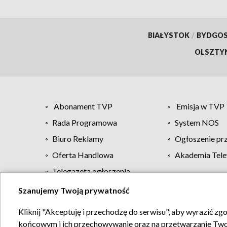
BIAŁYSTOK
/
BYDGO
OLSZTY
Abonament TVP
Emisja w TVP
Rada Programowa
System NOS
Biuro Reklamy
Ogłoszenie pr
Oferta Handlowa
Akademia Tele
Telegazeta ogłoszenia
Szanujemy Twoją prywatność
Regulamin TVP
Kliknij "Akceptuję i przechodzę do serwisu", aby wyrazić zg
końcowym i ich przechowywanie oraz na przetwarzanie Twoich