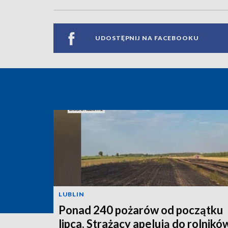
UDOSTĘPNIJ NA FACEBOOKU
LUBLIN
Ponad 240 pożarów od początku
lipca. Strażacy apelują do rolnikó