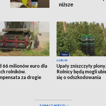
niższe
LUBLIN
 66 milionów euro dla
Upały zniszczyły plony.
ich rolników.
Rolnicy będą mogli ubi
pensata za drogie
się o odszkodowania
zy
ZOBACZ WIĘCEJ