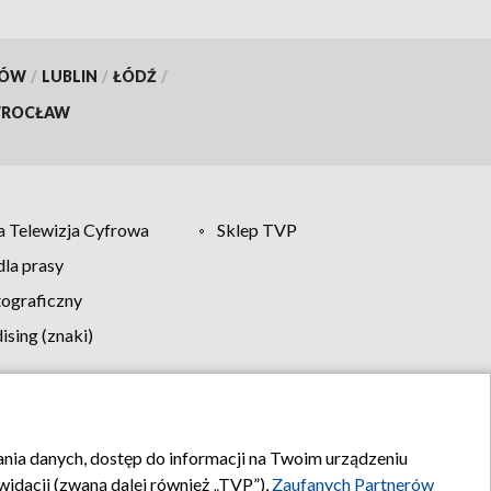
KÓW
/
LUBLIN
/
ŁÓDŹ
/
ROCŁAW
 Telewizja Cyfrowa
Sklep TVP
la prasy
tograficzny
sing (znaki)
klamy
Kontakt
rania danych, dostęp do informacji na Twoim urządzeniu
idacji (zwaną dalej również „TVP”),
Zaufanych Partnerów