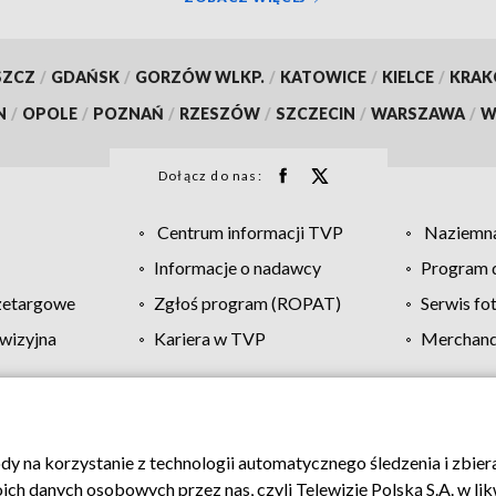
SZCZ
/
GDAŃSK
/
GORZÓW WLKP.
/
KATOWICE
/
KIELCE
/
KRA
N
/
OPOLE
/
POZNAŃ
/
RZESZÓW
/
SZCZECIN
/
WARSZAWA
/
W
Dołącz do nas:
Centrum informacji TVP
Naziemna
Informacje o nadawcy
Program d
zetargowe
Zgłoś program (ROPAT)
Serwis fo
wizyjna
Kariera w TVP
Merchandi
Polityka prywatności
Moje zgody
Pomoc
Biuro re
ody na korzystanie z technologii automatycznego śledzenia i zbie
 danych osobowych przez nas, czyli Telewizję Polską S.A. w likw