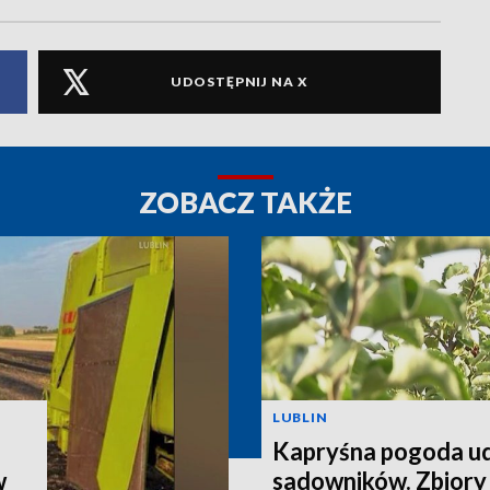
UDOSTĘPNIJ NA X
ZOBACZ TAKŻE
LUBLIN
Kapryśna pogoda u
w
sadowników. Zbiory