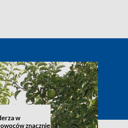
derza w
 owoców znacznie