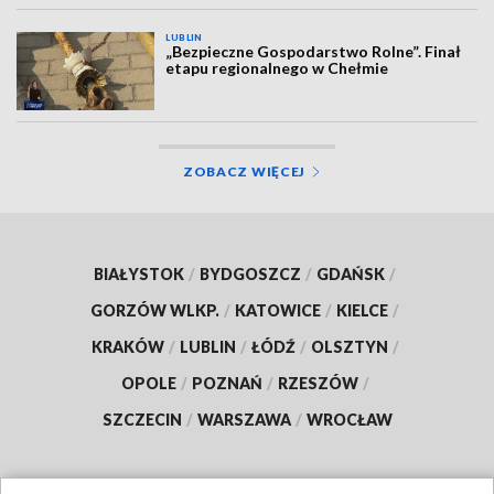
LUBLIN
„Bezpieczne Gospodarstwo Rolne”. Finał
etapu regionalnego w Chełmie
ZOBACZ WIĘCEJ
BIAŁYSTOK
/
BYDGOSZCZ
/
GDAŃSK
/
GORZÓW WLKP.
/
KATOWICE
/
KIELCE
/
KRAKÓW
/
LUBLIN
/
ŁÓDŹ
/
OLSZTYN
/
OPOLE
/
POZNAŃ
/
RZESZÓW
/
SZCZECIN
/
WARSZAWA
/
WROCŁAW