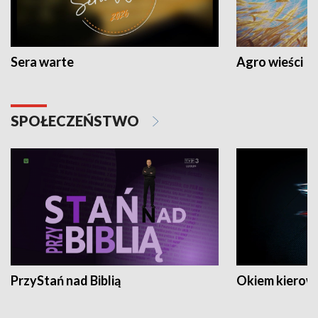
Sera warte
Agro wieści
SPOŁECZEŃSTWO
PrzyStań nad Biblią
Okiem kierow