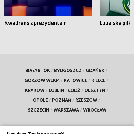
Kwadrans z prezydentem
Lubelska piłk
BIAŁYSTOK
/
BYDGOSZCZ
/
GDAŃSK
/
GORZÓW WLKP.
/
KATOWICE
/
KIELCE
/
KRAKÓW
/
LUBLIN
/
ŁÓDŹ
/
OLSZTYN
/
OPOLE
/
POZNAŃ
/
RZESZÓW
/
SZCZECIN
/
WARSZAWA
/
WROCŁAW
Szanujemy Twoją prywatność