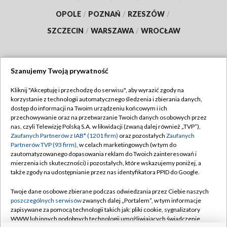
OPOLE
/
POZNAŃ
/
RZESZÓW
/
SZCZECIN
/
WARSZAWA
/
WROCŁAW
Szanujemy Twoją prywatność
Dołącz do nas:
Kliknij "Akceptuję i przechodzę do serwisu", aby wyrazić zgody na
korzystanie z technologii automatycznego śledzenia i zbierania danych,
TVP
dostęp do informacji na Twoim urządzeniu końcowym i ich
Abonament TVP
przechowywanie oraz na przetwarzanie Twoich danych osobowych przez
Regulamin TVP
nas, czyli Telewizję Polską S.A. w likwidacji (zwaną dalej również „TVP”),
Emisja w TVP
Polityka prywatności
Zaufanych Partnerów z IAB* (1201 firm)
oraz pozostałych
Zaufanych
Partnerów TVP (93 firm)
, w celach marketingowych (w tym do
Centrum informacji TVP
Moje zgody
zautomatyzowanego dopasowania reklam do Twoich zainteresowań i
mierzenia ich skuteczności) i pozostałych, które wskazujemy poniżej, a
Naziemna Telewizja Cyfrowa
Pomoc
także zgody na udostępnianie przez nas identyfikatora PPID do Google.
Sklep TVP
Biuro reklamy
Twoje dane osobowe zbierane podczas odwiedzania przez Ciebie naszych
Rada Programowa
Kontakt
poszczególnych serwisów
zwanych dalej „Portalem”, w tym informacje
zapisywane za pomocą technologii takich jak: pliki cookie, sygnalizatory
System NOS
WWW lub innych podobnych technologii umożliwiających świadczenie