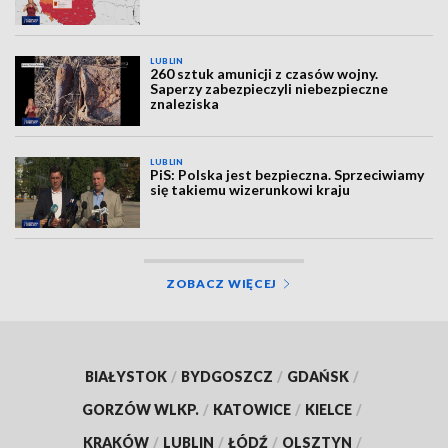
LUBLIN
260 sztuk amunicji z czasów wojny.
Saperzy zabezpieczyli niebezpieczne
znaleziska
LUBLIN
PiS: Polska jest bezpieczna. Sprzeciwiamy
się takiemu wizerunkowi kraju
ZOBACZ WIĘCEJ
BIAŁYSTOK
/
BYDGOSZCZ
/
GDAŃSK
/
GORZÓW WLKP.
/
KATOWICE
/
KIELCE
/
KRAKÓW
/
LUBLIN
/
ŁÓDŹ
/
OLSZTYN
/