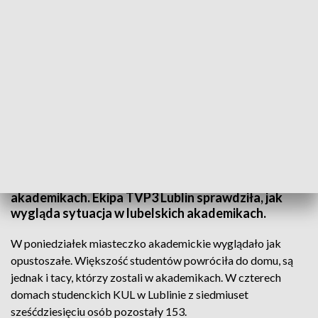
Miasteczko akademickie opustoszało
Od poniedziałku uniwersytety i wszystkie szkoły
wyższe są zamknięte. Większość studentów
wróciło do domów, ale część żaków pozostała w
akademikach. Ekipa TVP3 Lublin sprawdziła, jak
wygląda sytuacja w lubelskich akademikach.
W poniedziałek miasteczko akademickie wyglądało jak
opustoszałe. Większość studentów powróciła do domu, są
jednak i tacy, którzy zostali w akademikach. W czterech
domach studenckich KUL w Lublinie z siedmiuset
sześćdziesięciu osób pozostały 153.