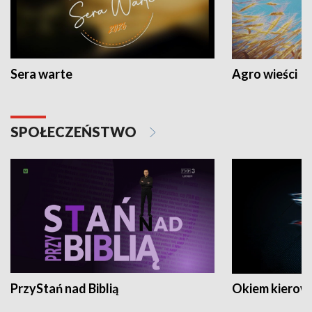
Sera warte
Agro wieści
SPOŁECZEŃSTWO
PrzyStań nad Biblią
Okiem kierow