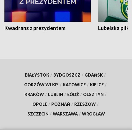
Kwadrans z prezydentem
Lubelska piłk
BIAŁYSTOK
/
BYDGOSZCZ
/
GDAŃSK
/
GORZÓW WLKP.
/
KATOWICE
/
KIELCE
/
KRAKÓW
/
LUBLIN
/
ŁÓDŹ
/
OLSZTYN
/
OPOLE
/
POZNAŃ
/
RZESZÓW
/
SZCZECIN
/
WARSZAWA
/
WROCŁAW