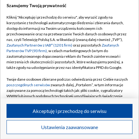
Szanujemy Twoją prywatność
Dołącz do nas:
Kliknij "Akceptuję i przechodzę do serwisu", aby wyrazić zgody na
korzystanie z technologii automatycznego śledzenia i zbierania danych,
TVP
dostęp do informacji na Twoim urządzeniu końcowym i ich
Abonament TVP
przechowywanie oraz na przetwarzanie Twoich danych osobowych przez
Regulamin TVP
nas, czyli Telewizję Polską S.A. w likwidacji (zwaną dalej również „TVP”),
Emisja w TVP
Polityka prywatności
Zaufanych Partnerów z IAB* (1201 firm)
oraz pozostałych
Zaufanych
Partnerów TVP (93 firm)
, w celach marketingowych (w tym do
Centrum informacji TVP
Moje zgody
zautomatyzowanego dopasowania reklam do Twoich zainteresowań i
mierzenia ich skuteczności) i pozostałych, które wskazujemy poniżej, a
Naziemna Telewizja Cyfrowa
Pomoc
także zgody na udostępnianie przez nas identyfikatora PPID do Google.
Sklep TVP
Biuro reklamy
Twoje dane osobowe zbierane podczas odwiedzania przez Ciebie naszych
Rada Programowa
Kontakt
poszczególnych serwisów
zwanych dalej „Portalem”, w tym informacje
zapisywane za pomocą technologii takich jak: pliki cookie, sygnalizatory
System NOS
WWW lub innych podobnych technologii umożliwiających świadczenie
dopasowanych i bezpiecznych usług, personalizację treści oraz reklam,
Informacje o nadawcy
Kanały
udostępnianie funkcji mediów społecznościowych oraz analizowanie
Akceptuję i przechodzę do serwisu
ruchu w Internecie.
Program dla prasy
©2026 Telewizja Polska S.A. w likwidacji
Biuro Reklamy
Twoje dane osobowe zbierane podczas odwiedzania przez Ciebie
Ustawienia zaawansowane
poszczególnych serwisów
na Portalu, takie jak adresy IP, identyfikatory
Ogłoszenie przetargowe
Twoich urządzeń końcowych i identyfikatory plików cookie, informacje o