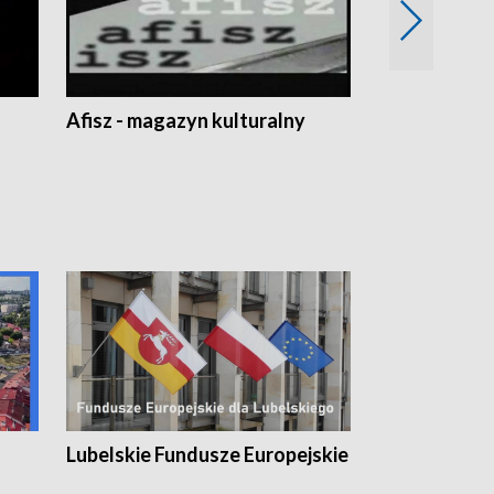
Afisz - magazyn kulturalny
Zobacz, co s
Lubelskie Fundusze Europejskie