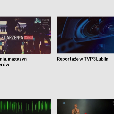
nia, magazyn
Reportaże w TVP3 Lublin
erów