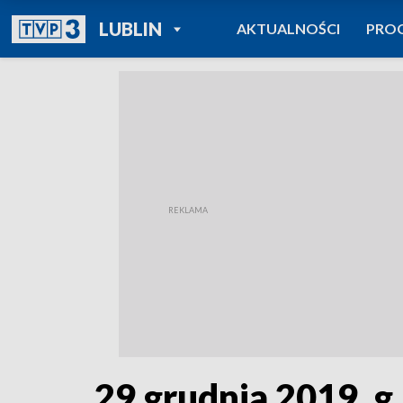
POWRÓT DO
LUBLIN
AKTUALNOŚCI
PRO
TVP REGIONY
29 grudnia 2019, g.