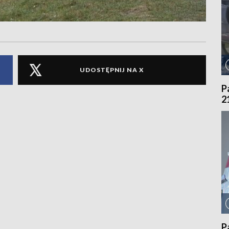
UDOSTĘPNIJ NA X
P
2
P