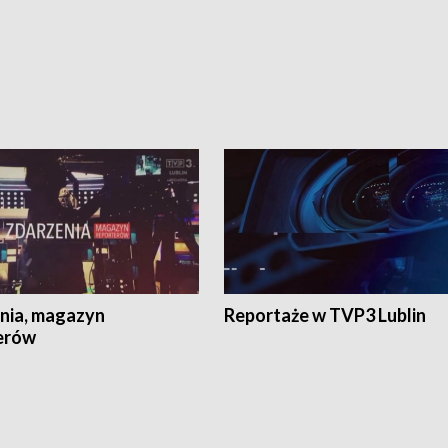
nia, magazyn
Reportaże w TVP3 Lublin
erów