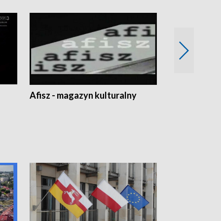
Afisz - magazyn kulturalny
Zobacz, co s