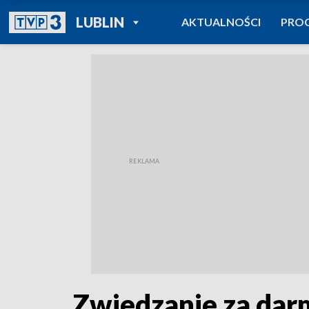
POWRÓT DO
LUBLIN
AKTUALNOŚCI
PRO
TVP REGIONY
Zwiedzanie za da