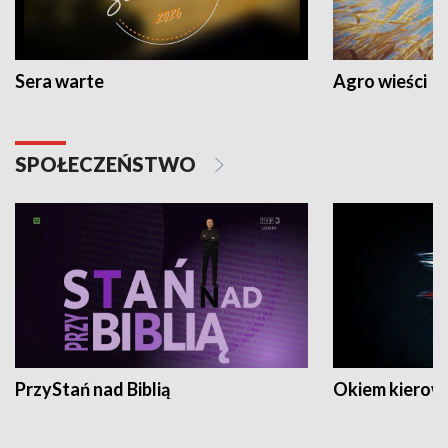
Sera warte
Agro wieści
SPOŁECZEŃSTWO
PrzyStań nad Biblią
Okiem kierow