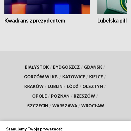
Kwadrans z prezydentem
Lubelska piłk
BIAŁYSTOK
/
BYDGOSZCZ
/
GDAŃSK
/
GORZÓW WLKP.
/
KATOWICE
/
KIELCE
/
KRAKÓW
/
LUBLIN
/
ŁÓDŹ
/
OLSZTYN
/
OPOLE
/
POZNAŃ
/
RZESZÓW
/
SZCZECIN
/
WARSZAWA
/
WROCŁAW
Szanujemy Twoją prywatność