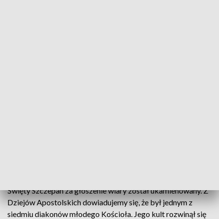
Wspomnienie św. Szczepana
W drugi dzień świąt Bożego Narodzenia w Kościele
katolickim obchodzone jest wspomnienie św.
Szczepana – pierwszego męczennika i jednego z
siedmiu diakonów młodego Kościoła. Dziś wierni
modlą się za chrześcijan prześladowanych na całym
świecie.
Święty Szczepan za głoszenie wiary został ukamienowany. Z
Dziejów Apostolskich dowiadujemy się, że był jednym z
siedmiu diakonów młodego Kościoła. Jego kult rozwinął się