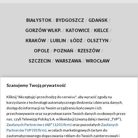
BIAŁYSTOK
/
BYDGOSZCZ
/
GDAŃSK
/
GORZÓW WLKP.
/
KATOWICE
/
KIELCE
/
KRAKÓW
/
LUBLIN
/
ŁÓDŹ
/
OLSZTYN
/
OPOLE
/
POZNAŃ
/
RZESZÓW
/
SZCZECIN
/
WARSZAWA
/
WROCŁAW
Szanujemy Twoją prywatność
Dołącz do nas:
Kliknij "Akceptuję i przechodzę do serwisu", aby wyrazić zgody na
korzystanie z technologii automatycznego śledzenia i zbierania danych,
TVP
dostęp do informacji na Twoim urządzeniu końcowym i ich
Abonament TVP
przechowywanie oraz na przetwarzanie Twoich danych osobowych przez
Regulamin TVP
nas, czyli Telewizję Polską S.A. w likwidacji (zwaną dalej również „TVP”),
Emisja w TVP
Polityka prywatności
Zaufanych Partnerów z IAB* (1201 firm)
oraz pozostałych
Zaufanych
Partnerów TVP (93 firm)
, w celach marketingowych (w tym do
Centrum informacji TVP
Moje zgody
zautomatyzowanego dopasowania reklam do Twoich zainteresowań i