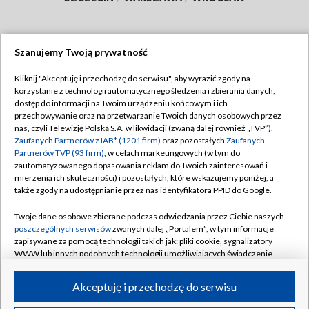
Szanujemy Twoją prywatność
Dołącz do nas:
Kliknij "Akceptuję i przechodzę do serwisu", aby wyrazić zgody na
korzystanie z technologii automatycznego śledzenia i zbierania danych,
TVP
dostęp do informacji na Twoim urządzeniu końcowym i ich
Abonament TVP
przechowywanie oraz na przetwarzanie Twoich danych osobowych przez
Regulamin TVP
nas, czyli Telewizję Polską S.A. w likwidacji (zwaną dalej również „TVP”),
Emisja w TVP
Polityka prywatności
Zaufanych Partnerów z IAB* (1201 firm)
oraz pozostałych
Zaufanych
Partnerów TVP (93 firm)
, w celach marketingowych (w tym do
Centrum informacji TVP
Moje zgody
zautomatyzowanego dopasowania reklam do Twoich zainteresowań i
mierzenia ich skuteczności) i pozostałych, które wskazujemy poniżej, a
Naziemna Telewizja Cyfrowa
Pomoc
także zgody na udostępnianie przez nas identyfikatora PPID do Google.
Sklep TVP
Biuro reklamy
Twoje dane osobowe zbierane podczas odwiedzania przez Ciebie naszych
Rada Programowa
Kontakt
poszczególnych serwisów
zwanych dalej „Portalem”, w tym informacje
zapisywane za pomocą technologii takich jak: pliki cookie, sygnalizatory
System NOS
WWW lub innych podobnych technologii umożliwiających świadczenie
dopasowanych i bezpiecznych usług, personalizację treści oraz reklam,
Informacje o nadawcy
Kanały
udostępnianie funkcji mediów społecznościowych oraz analizowanie
Akceptuję i przechodzę do serwisu
ruchu w Internecie.
Program dla prasy
©2026 Telewizja Polska S.A. w likwidacji