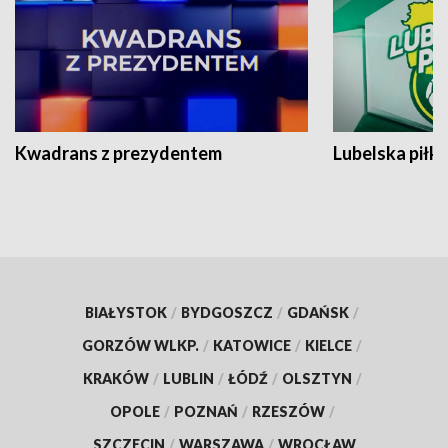
Kwadrans z prezydentem
Lubelska piłk
BIAŁYSTOK
/
BYDGOSZCZ
/
GDAŃSK
/
GORZÓW WLKP.
/
KATOWICE
/
KIELCE
/
KRAKÓW
/
LUBLIN
/
ŁÓDŹ
/
OLSZTYN
/
OPOLE
/
POZNAŃ
/
RZESZÓW
/
SZCZECIN
/
WARSZAWA
/
WROCŁAW