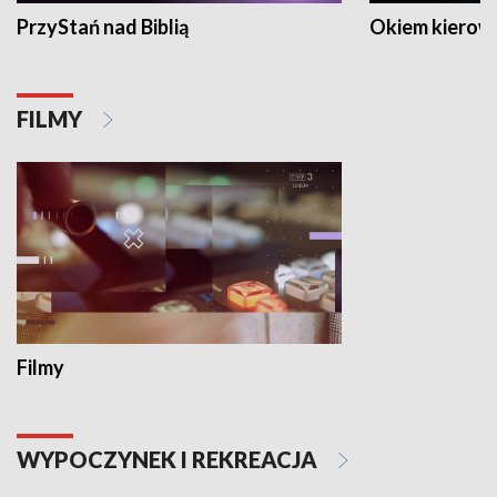
PrzyStań nad Biblią
Okiem kierow
FILMY
Filmy
WYPOCZYNEK I REKREACJA