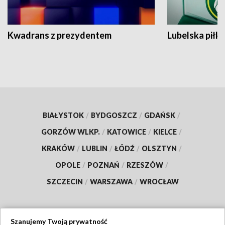
Kwadrans z prezydentem
Lubelska piłk
BIAŁYSTOK
/
BYDGOSZCZ
/
GDAŃSK
/
GORZÓW WLKP.
/
KATOWICE
/
KIELCE
/
KRAKÓW
/
LUBLIN
/
ŁÓDŹ
/
OLSZTYN
/
OPOLE
/
POZNAŃ
/
RZESZÓW
/
SZCZECIN
/
WARSZAWA
/
WROCŁAW
Szanujemy Twoją prywatność