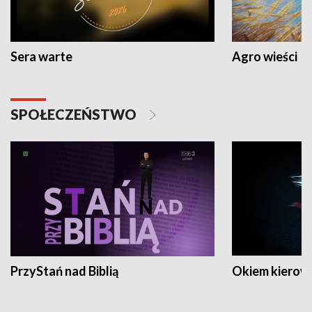
Sera warte
Agro wieści
SPOŁECZEŃSTWO
PrzyStań nad Biblią
Okiem kierow