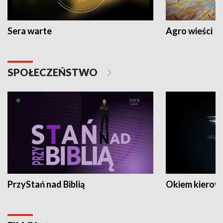
Sera warte
Agro wieści
SPOŁECZEŃSTWO
PrzyStań nad Biblią
Okiem kierow