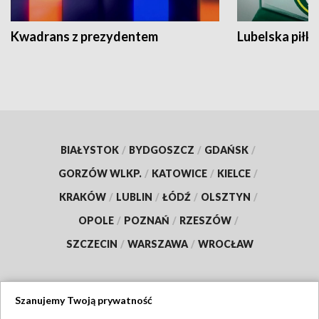
Kwadrans z prezydentem
Lubelska piłk
BIAŁYSTOK
/
BYDGOSZCZ
/
GDAŃSK
/
GORZÓW WLKP.
/
KATOWICE
/
KIELCE
/
KRAKÓW
/
LUBLIN
/
ŁÓDŹ
/
OLSZTYN
/
OPOLE
/
POZNAŃ
/
RZESZÓW
/
SZCZECIN
/
WARSZAWA
/
WROCŁAW
Szanujemy Twoją prywatność
Dołącz do nas: