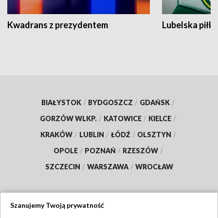
Kwadrans z prezydentem
Lubelska piłk
BIAŁYSTOK
/
BYDGOSZCZ
/
GDAŃSK
/
GORZÓW WLKP.
/
KATOWICE
/
KIELCE
/
KRAKÓW
/
LUBLIN
/
ŁÓDŹ
/
OLSZTYN
/
OPOLE
/
POZNAŃ
/
RZESZÓW
/
SZCZECIN
/
WARSZAWA
/
WROCŁAW
Szanujemy Twoją prywatność
Dołącz do nas: