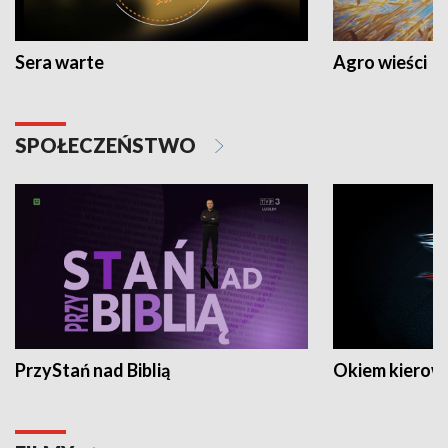
Sera warte
Agro wieści
SPOŁECZEŃSTWO
PrzyStań nad Biblią
Okiem kierow