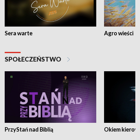
Sera warte
Agro wieści
SPOŁECZEŃSTWO
PrzyStań nad Biblią
Okiem kierow