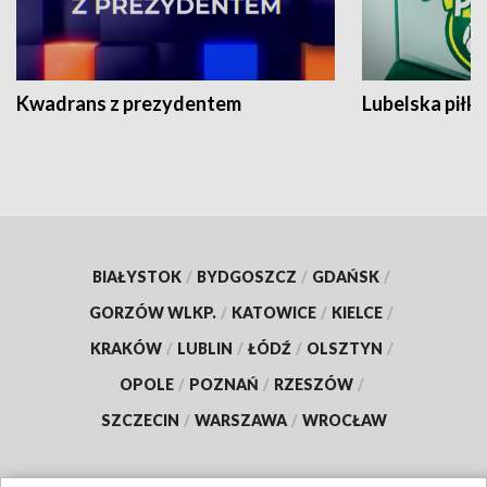
Kwadrans z prezydentem
Lubelska piłk
BIAŁYSTOK
/
BYDGOSZCZ
/
GDAŃSK
/
GORZÓW WLKP.
/
KATOWICE
/
KIELCE
/
KRAKÓW
/
LUBLIN
/
ŁÓDŹ
/
OLSZTYN
/
OPOLE
/
POZNAŃ
/
RZESZÓW
/
SZCZECIN
/
WARSZAWA
/
WROCŁAW