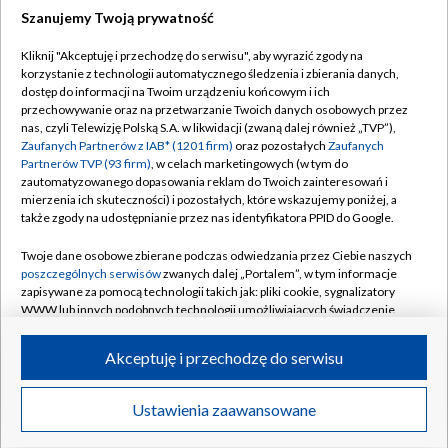
Szanujemy Twoją prywatność
Dołącz do nas:
Kliknij "Akceptuję i przechodzę do serwisu", aby wyrazić zgody na
korzystanie z technologii automatycznego śledzenia i zbierania danych,
TVP
dostęp do informacji na Twoim urządzeniu końcowym i ich
Abonament TVP
przechowywanie oraz na przetwarzanie Twoich danych osobowych przez
Regulamin TVP
nas, czyli Telewizję Polską S.A. w likwidacji (zwaną dalej również „TVP”),
Emisja w TVP
Polityka prywatności
Zaufanych Partnerów z IAB* (1201 firm)
oraz pozostałych
Zaufanych
Partnerów TVP (93 firm)
, w celach marketingowych (w tym do
Centrum informacji TVP
Moje zgody
zautomatyzowanego dopasowania reklam do Twoich zainteresowań i
mierzenia ich skuteczności) i pozostałych, które wskazujemy poniżej, a
Naziemna Telewizja Cyfrowa
Pomoc
także zgody na udostępnianie przez nas identyfikatora PPID do Google.
Sklep TVP
Biuro reklamy
Twoje dane osobowe zbierane podczas odwiedzania przez Ciebie naszych
Rada Programowa
Kontakt
poszczególnych serwisów
zwanych dalej „Portalem”, w tym informacje
zapisywane za pomocą technologii takich jak: pliki cookie, sygnalizatory
System NOS
WWW lub innych podobnych technologii umożliwiających świadczenie
dopasowanych i bezpiecznych usług, personalizację treści oraz reklam,
Informacje o nadawcy
Kanały
udostępnianie funkcji mediów społecznościowych oraz analizowanie
Akceptuję i przechodzę do serwisu
ruchu w Internecie.
Program dla prasy
©2026 Telewizja Polska S.A. w likwidacji
Biuro Reklamy
Twoje dane osobowe zbierane podczas odwiedzania przez Ciebie
Ustawienia zaawansowane
poszczególnych serwisów
na Portalu, takie jak adresy IP, identyfikatory
Ogłoszenie przetargowe
Twoich urządzeń końcowych i identyfikatory plików cookie, informacje o