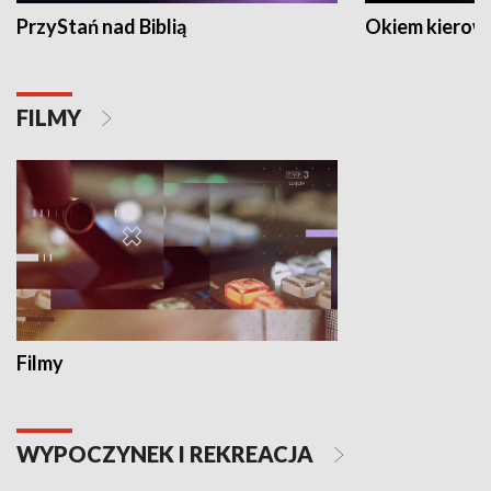
PrzyStań nad Biblią
Okiem kierow
FILMY
Filmy
WYPOCZYNEK I REKREACJA