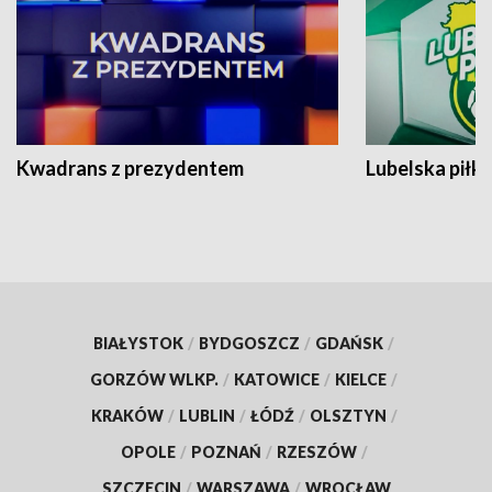
Kwadrans z prezydentem
Lubelska piłk
BIAŁYSTOK
/
BYDGOSZCZ
/
GDAŃSK
/
GORZÓW WLKP.
/
KATOWICE
/
KIELCE
/
KRAKÓW
/
LUBLIN
/
ŁÓDŹ
/
OLSZTYN
/
OPOLE
/
POZNAŃ
/
RZESZÓW
/
SZCZECIN
/
WARSZAWA
/
WROCŁAW