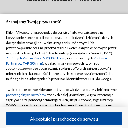
Szanujemy Twoją prywatność
Dołącz do nas:
Kliknij "Akceptuję i przechodzę do serwisu", aby wyrazić zgody na
korzystanie z technologii automatycznego śledzenia i zbierania danych,
TVP
dostęp do informacji na Twoim urządzeniu końcowym i ich
Abonament TVP
przechowywanie oraz na przetwarzanie Twoich danych osobowych przez
Regulamin TVP
nas, czyli Telewizję Polską S.A. w likwidacji (zwaną dalej również „TVP”),
Emisja w TVP
Polityka prywatności
Zaufanych Partnerów z IAB* (1201 firm)
oraz pozostałych
Zaufanych
Partnerów TVP (93 firm)
, w celach marketingowych (w tym do
Centrum informacji TVP
Moje zgody
zautomatyzowanego dopasowania reklam do Twoich zainteresowań i
mierzenia ich skuteczności) i pozostałych, które wskazujemy poniżej, a
Naziemna Telewizja Cyfrowa
Pomoc
także zgody na udostępnianie przez nas identyfikatora PPID do Google.
Sklep TVP
Biuro reklamy
Twoje dane osobowe zbierane podczas odwiedzania przez Ciebie naszych
Rada Programowa
Kontakt
poszczególnych serwisów
zwanych dalej „Portalem”, w tym informacje
zapisywane za pomocą technologii takich jak: pliki cookie, sygnalizatory
System NOS
WWW lub innych podobnych technologii umożliwiających świadczenie
dopasowanych i bezpiecznych usług, personalizację treści oraz reklam,
Informacje o nadawcy
Kanały
udostępnianie funkcji mediów społecznościowych oraz analizowanie
Akceptuję i przechodzę do serwisu
ruchu w Internecie.
Program dla prasy
©2026 Telewizja Polska S.A. w likwidacji