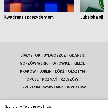
Kwadrans z prezydentem
Lubelska piłk
BIAŁYSTOK
/
BYDGOSZCZ
/
GDAŃSK
/
GORZÓW WLKP.
/
KATOWICE
/
KIELCE
/
KRAKÓW
/
LUBLIN
/
ŁÓDŹ
/
OLSZTYN
/
OPOLE
/
POZNAŃ
/
RZESZÓW
/
SZCZECIN
/
WARSZAWA
/
WROCŁAW
Szanujemy Twoją prywatność