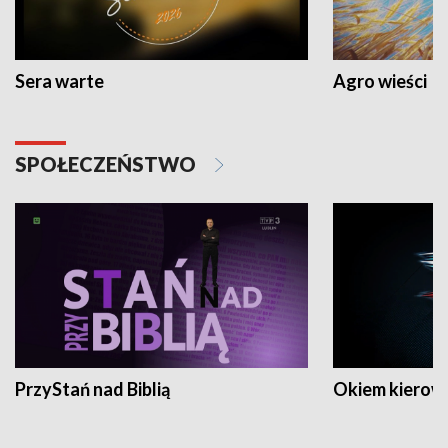
Sera warte
Agro wieści
SPOŁECZEŃSTWO
PrzyStań nad Biblią
Okiem kierow