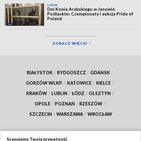
LUBLIN
Dni Konia Arabskiego w Janowie
Podlaskim. Czempionaty i aukcja Pride of
Poland
ZOBACZ WIĘCEJ
BIAŁYSTOK
/
BYDGOSZCZ
/
GDAŃSK
/
GORZÓW WLKP.
/
KATOWICE
/
KIELCE
/
KRAKÓW
/
LUBLIN
/
ŁÓDŹ
/
OLSZTYN
/
OPOLE
/
POZNAŃ
/
RZESZÓW
/
SZCZECIN
/
WARSZAWA
/
WROCŁAW
Szanujemy Twoją prywatność