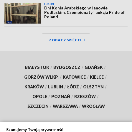
LUBLIN
Dni Konia Arabskiego w Janowie
Podlaskim. Czempionaty i aukcja Pride of
Poland
ZOBACZ WIĘCEJ
BIAŁYSTOK
/
BYDGOSZCZ
/
GDAŃSK
/
GORZÓW WLKP.
/
KATOWICE
/
KIELCE
/
KRAKÓW
/
LUBLIN
/
ŁÓDŹ
/
OLSZTYN
/
OPOLE
/
POZNAŃ
/
RZESZÓW
/
SZCZECIN
/
WARSZAWA
/
WROCŁAW
Szanujemy Twoją prywatność