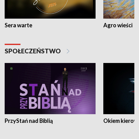
Sera warte
Agro wieści
SPOŁECZEŃSTWO
PrzyStań nad Biblią
Okiem kierow