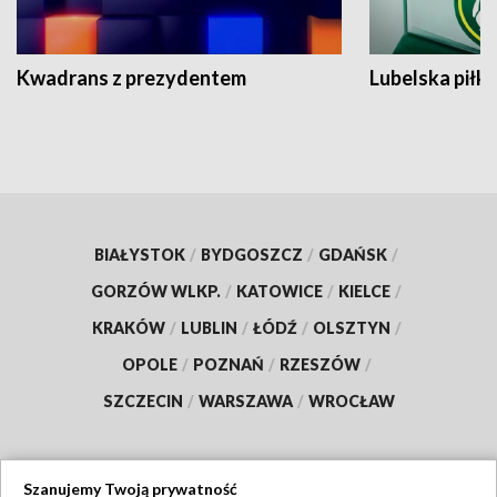
Kwadrans z prezydentem
Lubelska piłk
BIAŁYSTOK
/
BYDGOSZCZ
/
GDAŃSK
/
GORZÓW WLKP.
/
KATOWICE
/
KIELCE
/
KRAKÓW
/
LUBLIN
/
ŁÓDŹ
/
OLSZTYN
/
OPOLE
/
POZNAŃ
/
RZESZÓW
/
SZCZECIN
/
WARSZAWA
/
WROCŁAW
Szanujemy Twoją prywatność