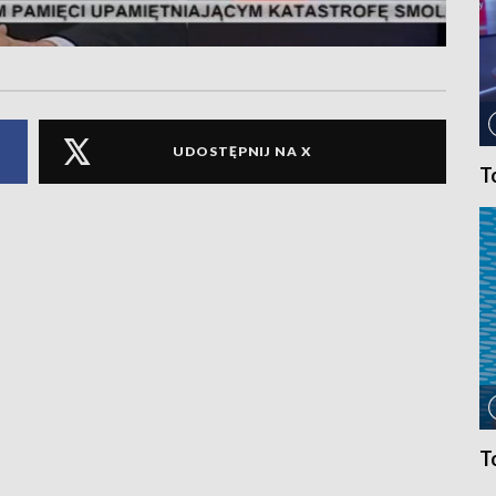
UDOSTĘPNIJ NA X
T
T