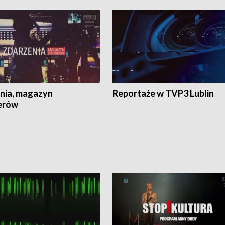
nia, magazyn
Reportaże w TVP3 Lublin
erów