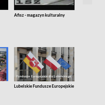
Afisz - magazyn kulturalny
Zobacz, co s
Lubelskie Fundusze Europejskie