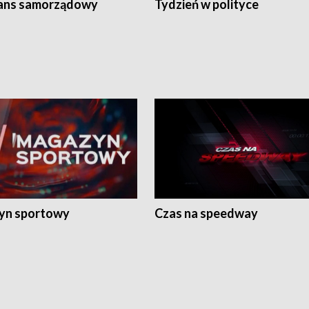
ans samorządowy
Tydzień w polityce
yn sportowy
Czas na speedway