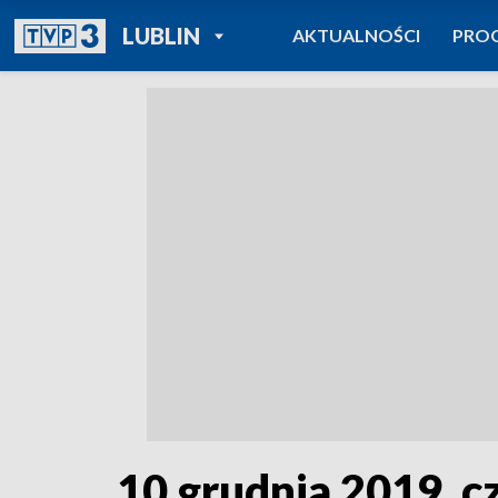
POWRÓT DO
LUBLIN
AKTUALNOŚCI
PRO
TVP REGIONY
10 grudnia 2019, cz