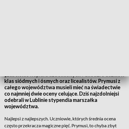
Gala stypendystów „Lubelskie wspiera uzdolnionych”
Za nami wielka gala stypendystów programu
„Lubelskie wspiera uzdolnionych”. Chodzi o uczniów
klas siódmych i ósmych oraz licealistów. Prymusi z
całego województwa musieli mieć na świadectwie
co najmniej dwie oceny celujące. Dziś najzdolniejsi
odebrali w Lublinie stypendia marszałka
województwa.
Najlepsi z najlepszych. Uczniowie, których średnia ocena
często przekracza magiczne pięć. Prymusi, to chyba zbyt