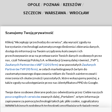
OPOLE
/
POZNAŃ
/
RZESZÓW
/
SZCZECIN
/
WARSZAWA
/
WROCŁAW
Szanujemy Twoją prywatność
Dołącz do nas:
Kliknij "Akceptuję i przechodzę do serwisu", aby wyrazić zgody na
korzystanie z technologii automatycznego śledzenia i zbierania danych,
TVP
dostęp do informacji na Twoim urządzeniu końcowym i ich
Abonament TVP
przechowywanie oraz na przetwarzanie Twoich danych osobowych przez
Regulamin TVP
nas, czyli Telewizję Polską S.A. w likwidacji (zwaną dalej również „TVP”),
Emisja w TVP
Polityka prywatności
Zaufanych Partnerów z IAB* (1201 firm)
oraz pozostałych
Zaufanych
Partnerów TVP (93 firm)
, w celach marketingowych (w tym do
Centrum informacji TVP
Moje zgody
zautomatyzowanego dopasowania reklam do Twoich zainteresowań i
mierzenia ich skuteczności) i pozostałych, które wskazujemy poniżej, a
Naziemna Telewizja Cyfrowa
Pomoc
także zgody na udostępnianie przez nas identyfikatora PPID do Google.
Sklep TVP
Biuro reklamy
Twoje dane osobowe zbierane podczas odwiedzania przez Ciebie naszych
Rada Programowa
Kontakt
poszczególnych serwisów
zwanych dalej „Portalem”, w tym informacje
zapisywane za pomocą technologii takich jak: pliki cookie, sygnalizatory
System NOS
WWW lub innych podobnych technologii umożliwiających świadczenie
dopasowanych i bezpiecznych usług, personalizację treści oraz reklam,
Informacje o nadawcy