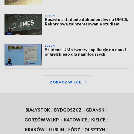
LUBLIN
Ruszyło składanie dokumentów na UMCS.
Rekordowe zainteresowanie studiami
LUBLIN
Studenci UM stworzyli aplikację do nauki
angielskiego dla najmłodszych
ZOBACZ WIĘCEJ
BIAŁYSTOK
/
BYDGOSZCZ
/
GDAŃSK
/
GORZÓW WLKP.
/
KATOWICE
/
KIELCE
/
KRAKÓW
/
LUBLIN
/
ŁÓDŹ
/
OLSZTYN
/