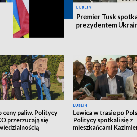
LUBLIN
Premier Tusk spotkał
prezydentem Ukrain
LUBLIN
o ceny paliw. Politycy
Lewica w trasie po Pols
 KO przerzucają się
Politycy spotkali się z
iedzialnością
mieszkańcami Kazimie
Dolnego