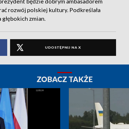
o prezydent będzie dobrym ambasadorem
rać rozwój polskiej kultury. Podkreślała
 głębokich zmian.
UDOSTĘPNIJ NA X
ZOBACZ TAKŻE