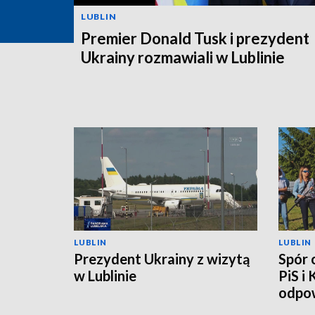
LUBLIN
Premier Donald Tusk i prezydent
Ukrainy rozmawiali w Lublinie
LUBLIN
LUBLIN
Prezydent Ukrainy z wizytą
Spór 
w Lublinie
PiS i
odpow