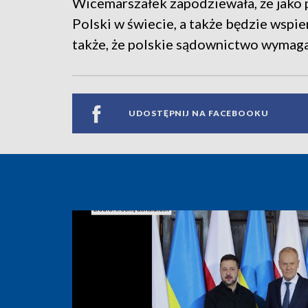
Wicemarszałek zapodziewała, że jak
Polski w świecie, a także będzie wspie
także, że polskie sądownictwo wymaga
UDOSTĘPNIJ NA FACEBOOKU