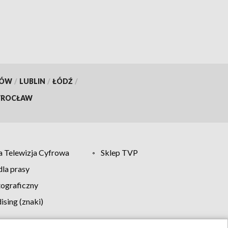
KÓW
/
LUBLIN
/
ŁÓDŹ
/
ROCŁAW
 Telewizja Cyfrowa
Sklep TVP
la prasy
tograficzny
sing (znaki)