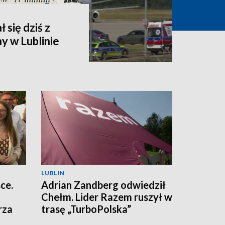
 się dziś z
y w Lublinie
LUBLIN
ce.
Adrian Zandberg odwiedził
Chełm. Lider Razem ruszył w
rza
trasę „TurboPolska”