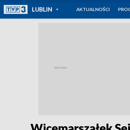
POWRÓT DO
LUBLIN
AKTUALNOŚCI
PRO
TVP REGIONY
Wicemarszałek Sej