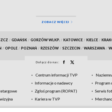
ZOBACZ WIĘCEJ
SZCZ
/
GDAŃSK
/
GORZÓW WLKP.
/
KATOWICE
/
KIELCE
/
KRA
N
/
OPOLE
/
POZNAŃ
/
RZESZÓW
/
SZCZECIN
/
WARSZAWA
/
W
Dołącz do nas:
Centrum informacji TVP
Naziemna
Informacje o nadawcy
Program d
zetargowe
Zgłoś program (ROPAT)
Serwis fo
wizyjna
Kariera w TVP
Merchandi