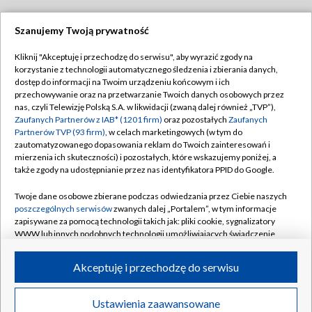
Szanujemy Twoją prywatność
Dołącz do nas:
Kliknij "Akceptuję i przechodzę do serwisu", aby wyrazić zgody na
korzystanie z technologii automatycznego śledzenia i zbierania danych,
TVP
dostęp do informacji na Twoim urządzeniu końcowym i ich
Abonament TVP
przechowywanie oraz na przetwarzanie Twoich danych osobowych przez
Regulamin TVP
nas, czyli Telewizję Polską S.A. w likwidacji (zwaną dalej również „TVP”),
Emisja w TVP
Polityka prywatności
Zaufanych Partnerów z IAB* (1201 firm)
oraz pozostałych
Zaufanych
Partnerów TVP (93 firm)
, w celach marketingowych (w tym do
Centrum informacji TVP
Moje zgody
zautomatyzowanego dopasowania reklam do Twoich zainteresowań i
mierzenia ich skuteczności) i pozostałych, które wskazujemy poniżej, a
Naziemna Telewizja Cyfrowa
Pomoc
także zgody na udostępnianie przez nas identyfikatora PPID do Google.
Sklep TVP
Biuro reklamy
Twoje dane osobowe zbierane podczas odwiedzania przez Ciebie naszych
Rada Programowa
Kontakt
poszczególnych serwisów
zwanych dalej „Portalem”, w tym informacje
zapisywane za pomocą technologii takich jak: pliki cookie, sygnalizatory
System NOS
WWW lub innych podobnych technologii umożliwiających świadczenie
dopasowanych i bezpiecznych usług, personalizację treści oraz reklam,
Informacje o nadawcy
Kanały
udostępnianie funkcji mediów społecznościowych oraz analizowanie
Akceptuję i przechodzę do serwisu
ruchu w Internecie.
Program dla prasy
©2026 Telewizja Polska S.A. w likwidacji
Biuro Reklamy
Twoje dane osobowe zbierane podczas odwiedzania przez Ciebie
Ustawienia zaawansowane
poszczególnych serwisów
na Portalu, takie jak adresy IP, identyfikatory