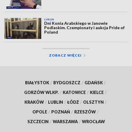
LUBLIN
Dni Konia Arabskiego w Janowie
Podlaskim. Czempionaty i aukcja Pride of
Poland
ZOBACZ WIĘCEJ
BIAŁYSTOK
/
BYDGOSZCZ
/
GDAŃSK
/
GORZÓW WLKP.
/
KATOWICE
/
KIELCE
/
KRAKÓW
/
LUBLIN
/
ŁÓDŹ
/
OLSZTYN
/
OPOLE
/
POZNAŃ
/
RZESZÓW
/
SZCZECIN
/
WARSZAWA
/
WROCŁAW