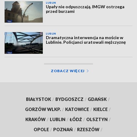
LUBLIN
Upały nie odpuszczają. IMGW ostrzega
przed burzami
LUBLIN
Dramatyczna interwencja na moście w
Lublinie. Policjanci uratowali mężczyznę
ZOBACZ WIĘCEJ
BIAŁYSTOK
/
BYDGOSZCZ
/
GDAŃSK
/
GORZÓW WLKP.
/
KATOWICE
/
KIELCE
/
KRAKÓW
/
LUBLIN
/
ŁÓDŹ
/
OLSZTYN
/
OPOLE
/
POZNAŃ
/
RZESZÓW
/