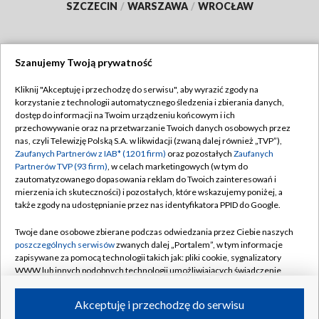
SZCZECIN
/
WARSZAWA
/
WROCŁAW
Szanujemy Twoją prywatność
Dołącz do nas:
Kliknij "Akceptuję i przechodzę do serwisu", aby wyrazić zgody na
korzystanie z technologii automatycznego śledzenia i zbierania danych,
TVP
dostęp do informacji na Twoim urządzeniu końcowym i ich
Abonament TVP
przechowywanie oraz na przetwarzanie Twoich danych osobowych przez
Regulamin TVP
nas, czyli Telewizję Polską S.A. w likwidacji (zwaną dalej również „TVP”),
Emisja w TVP
Polityka prywatności
Zaufanych Partnerów z IAB* (1201 firm)
oraz pozostałych
Zaufanych
Partnerów TVP (93 firm)
, w celach marketingowych (w tym do
Centrum informacji TVP
Moje zgody
zautomatyzowanego dopasowania reklam do Twoich zainteresowań i
mierzenia ich skuteczności) i pozostałych, które wskazujemy poniżej, a
Naziemna Telewizja Cyfrowa
Pomoc
także zgody na udostępnianie przez nas identyfikatora PPID do Google.
Sklep TVP
Biuro reklamy
Twoje dane osobowe zbierane podczas odwiedzania przez Ciebie naszych
Rada Programowa
Kontakt
poszczególnych serwisów
zwanych dalej „Portalem”, w tym informacje
zapisywane za pomocą technologii takich jak: pliki cookie, sygnalizatory
System NOS
WWW lub innych podobnych technologii umożliwiających świadczenie
dopasowanych i bezpiecznych usług, personalizację treści oraz reklam,
Informacje o nadawcy
Kanały
udostępnianie funkcji mediów społecznościowych oraz analizowanie
Akceptuję i przechodzę do serwisu
ruchu w Internecie.
Program dla prasy