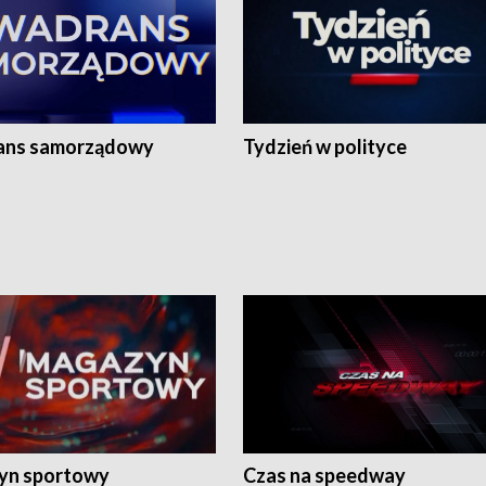
ans samorządowy
Tydzień w polityce
yn sportowy
Czas na speedway