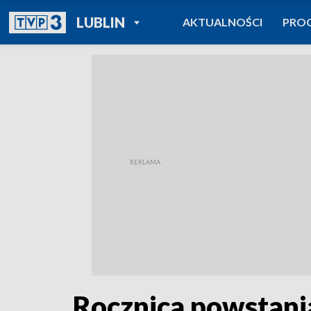
POWRÓT DO
LUBLIN
AKTUALNOŚCI
PRO
TVP REGIONY
Rocznica powstani