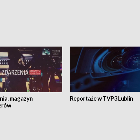
nia, magazyn
Reportaże w TVP3 Lublin
erów