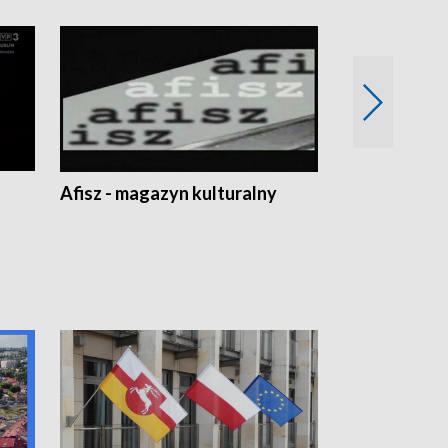
Afisz - magazyn kulturalny
Zobacz, co s