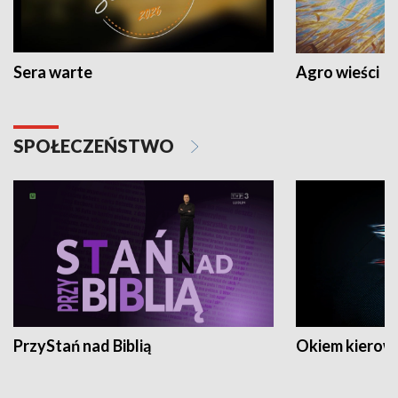
Sera warte
Agro wieści
SPOŁECZEŃSTWO
PrzyStań nad Biblią
Okiem kierow