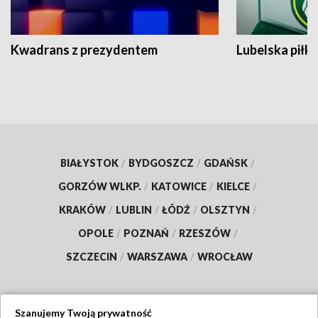
Kwadrans z prezydentem
Lubelska piłk
BIAŁYSTOK
/
BYDGOSZCZ
/
GDAŃSK
/
GORZÓW WLKP.
/
KATOWICE
/
KIELCE
/
KRAKÓW
/
LUBLIN
/
ŁÓDŹ
/
OLSZTYN
/
OPOLE
/
POZNAŃ
/
RZESZÓW
/
SZCZECIN
/
WARSZAWA
/
WROCŁAW
Szanujemy Twoją prywatność