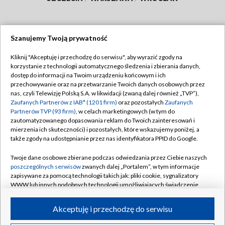
Szanujemy Twoją prywatność
Dołącz do nas:
Kliknij "Akceptuję i przechodzę do serwisu", aby wyrazić zgody na
korzystanie z technologii automatycznego śledzenia i zbierania danych,
TVP
dostęp do informacji na Twoim urządzeniu końcowym i ich
Abonament TVP
przechowywanie oraz na przetwarzanie Twoich danych osobowych przez
Regulamin TVP
nas, czyli Telewizję Polską S.A. w likwidacji (zwaną dalej również „TVP”),
Emisja w TVP
Polityka prywatności
Zaufanych Partnerów z IAB* (1201 firm)
oraz pozostałych
Zaufanych
Partnerów TVP (93 firm)
, w celach marketingowych (w tym do
Centrum informacji TVP
Moje zgody
zautomatyzowanego dopasowania reklam do Twoich zainteresowań i
mierzenia ich skuteczności) i pozostałych, które wskazujemy poniżej, a
Naziemna Telewizja Cyfrowa
Pomoc
także zgody na udostępnianie przez nas identyfikatora PPID do Google.
Sklep TVP
Biuro reklamy
Twoje dane osobowe zbierane podczas odwiedzania przez Ciebie naszych
Rada Programowa
Kontakt
poszczególnych serwisów
zwanych dalej „Portalem”, w tym informacje
zapisywane za pomocą technologii takich jak: pliki cookie, sygnalizatory
System NOS
WWW lub innych podobnych technologii umożliwiających świadczenie
dopasowanych i bezpiecznych usług, personalizację treści oraz reklam,
Informacje o nadawcy
Kanały
udostępnianie funkcji mediów społecznościowych oraz analizowanie
Akceptuję i przechodzę do serwisu
ruchu w Internecie.
Program dla prasy
©2026 Telewizja Polska S.A. w likwidacji