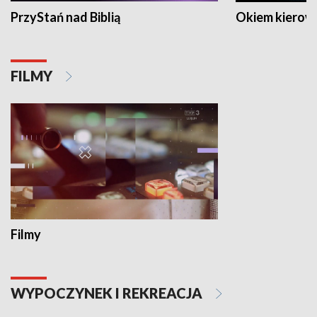
PrzyStań nad Biblią
Okiem kierow
FILMY
Filmy
WYPOCZYNEK I REKREACJA