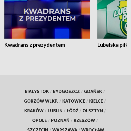
Kwadrans z prezydentem
Lubelska piłk
BIAŁYSTOK
/
BYDGOSZCZ
/
GDAŃSK
/
GORZÓW WLKP.
/
KATOWICE
/
KIELCE
/
KRAKÓW
/
LUBLIN
/
ŁÓDŹ
/
OLSZTYN
/
OPOLE
/
POZNAŃ
/
RZESZÓW
/
SZCZECIN
/
WARSZAWA
/
WROCŁAW