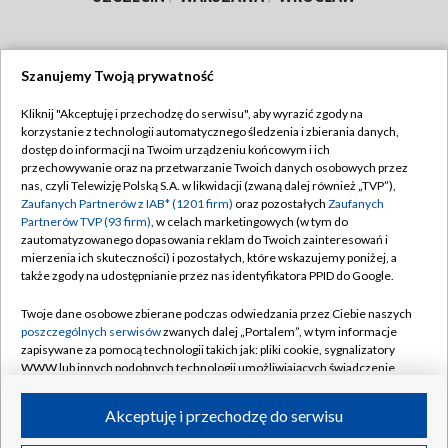
Szanujemy Twoją prywatność
Dołącz do nas:
Kliknij "Akceptuję i przechodzę do serwisu", aby wyrazić zgody na
korzystanie z technologii automatycznego śledzenia i zbierania danych,
TVP
dostęp do informacji na Twoim urządzeniu końcowym i ich
Abonament TVP
przechowywanie oraz na przetwarzanie Twoich danych osobowych przez
Regulamin TVP
nas, czyli Telewizję Polską S.A. w likwidacji (zwaną dalej również „TVP”),
Emisja w TVP
Polityka prywatności
Zaufanych Partnerów z IAB* (1201 firm)
oraz pozostałych
Zaufanych
Partnerów TVP (93 firm)
, w celach marketingowych (w tym do
Centrum informacji TVP
Moje zgody
zautomatyzowanego dopasowania reklam do Twoich zainteresowań i
mierzenia ich skuteczności) i pozostałych, które wskazujemy poniżej, a
Naziemna Telewizja Cyfrowa
Pomoc
także zgody na udostępnianie przez nas identyfikatora PPID do Google.
Sklep TVP
Biuro reklamy
Twoje dane osobowe zbierane podczas odwiedzania przez Ciebie naszych
Rada Programowa
Kontakt
poszczególnych serwisów
zwanych dalej „Portalem”, w tym informacje
zapisywane za pomocą technologii takich jak: pliki cookie, sygnalizatory
System NOS
WWW lub innych podobnych technologii umożliwiających świadczenie
dopasowanych i bezpiecznych usług, personalizację treści oraz reklam,
Informacje o nadawcy
Kanały
udostępnianie funkcji mediów społecznościowych oraz analizowanie
Akceptuję i przechodzę do serwisu
ruchu w Internecie.
Program dla prasy
©2026 Telewizja Polska S.A. w likwidacji