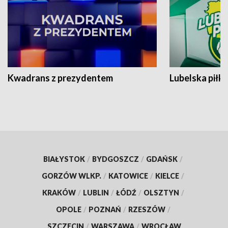
Kwadrans z prezydentem
Lubelska piłk
BIAŁYSTOK
/
BYDGOSZCZ
/
GDAŃSK
/
GORZÓW WLKP.
/
KATOWICE
/
KIELCE
/
KRAKÓW
/
LUBLIN
/
ŁÓDŹ
/
OLSZTYN
/
OPOLE
/
POZNAŃ
/
RZESZÓW
/
SZCZECIN
/
WARSZAWA
/
WROCŁAW