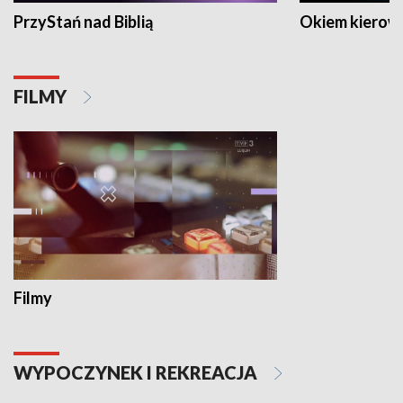
PrzyStań nad Biblią
Okiem kierow
FILMY
Filmy
WYPOCZYNEK I REKREACJA