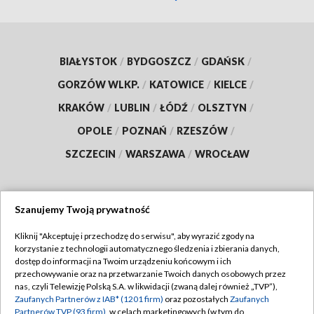
BIAŁYSTOK
/
BYDGOSZCZ
/
GDAŃSK
/
GORZÓW WLKP.
/
KATOWICE
/
KIELCE
/
KRAKÓW
/
LUBLIN
/
ŁÓDŹ
/
OLSZTYN
/
OPOLE
/
POZNAŃ
/
RZESZÓW
/
SZCZECIN
/
WARSZAWA
/
WROCŁAW
Szanujemy Twoją prywatność
Dołącz do nas:
Kliknij "Akceptuję i przechodzę do serwisu", aby wyrazić zgody na
korzystanie z technologii automatycznego śledzenia i zbierania danych,
TVP
dostęp do informacji na Twoim urządzeniu końcowym i ich
Abonament TVP
przechowywanie oraz na przetwarzanie Twoich danych osobowych przez
Regulamin TVP
nas, czyli Telewizję Polską S.A. w likwidacji (zwaną dalej również „TVP”),
Emisja w TVP
Polityka prywatności
Zaufanych Partnerów z IAB* (1201 firm)
oraz pozostałych
Zaufanych
Partnerów TVP (93 firm)
, w celach marketingowych (w tym do