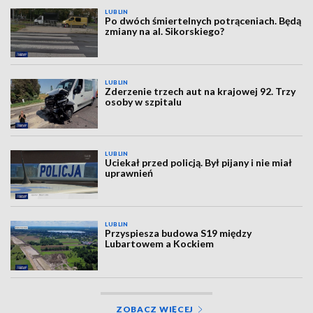
LUBLIN
Po dwóch śmiertelnych potrąceniach. Będą
zmiany na al. Sikorskiego?
LUBLIN
Zderzenie trzech aut na krajowej 92. Trzy
osoby w szpitalu
LUBLIN
Uciekał przed policją. Był pijany i nie miał
uprawnień
LUBLIN
Przyspiesza budowa S19 między
Lubartowem a Kockiem
ZOBACZ WIĘCEJ