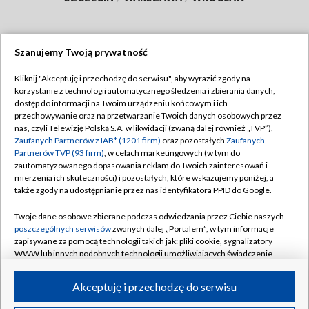
Szanujemy Twoją prywatność
Dołącz do nas:
Kliknij "Akceptuję i przechodzę do serwisu", aby wyrazić zgody na
korzystanie z technologii automatycznego śledzenia i zbierania danych,
TVP
dostęp do informacji na Twoim urządzeniu końcowym i ich
Abonament TVP
przechowywanie oraz na przetwarzanie Twoich danych osobowych przez
Regulamin TVP
nas, czyli Telewizję Polską S.A. w likwidacji (zwaną dalej również „TVP”),
Emisja w TVP
Polityka prywatności
Zaufanych Partnerów z IAB* (1201 firm)
oraz pozostałych
Zaufanych
Partnerów TVP (93 firm)
, w celach marketingowych (w tym do
Centrum informacji TVP
Moje zgody
zautomatyzowanego dopasowania reklam do Twoich zainteresowań i
mierzenia ich skuteczności) i pozostałych, które wskazujemy poniżej, a
Naziemna Telewizja Cyfrowa
Pomoc
także zgody na udostępnianie przez nas identyfikatora PPID do Google.
Sklep TVP
Biuro reklamy
Twoje dane osobowe zbierane podczas odwiedzania przez Ciebie naszych
Rada Programowa
Kontakt
poszczególnych serwisów
zwanych dalej „Portalem”, w tym informacje
zapisywane za pomocą technologii takich jak: pliki cookie, sygnalizatory
System NOS
WWW lub innych podobnych technologii umożliwiających świadczenie
dopasowanych i bezpiecznych usług, personalizację treści oraz reklam,
Informacje o nadawcy
Kanały
udostępnianie funkcji mediów społecznościowych oraz analizowanie
Akceptuję i przechodzę do serwisu
ruchu w Internecie.
Program dla prasy
©2026 Telewizja Polska S.A. w likwidacji