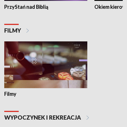
PrzyStań nad Biblią
Okiem kierow
FILMY
Filmy
WYPOCZYNEK I REKREACJA