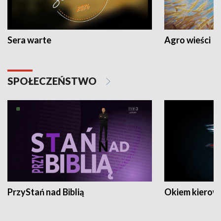
Sera warte
Agro wieści
SPOŁECZEŃSTWO
PrzyStań nad Biblią
Okiem kierow