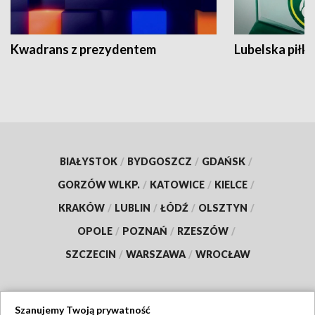
Kwadrans z prezydentem
Lubelska piłk
BIAŁYSTOK
/
BYDGOSZCZ
/
GDAŃSK
/
GORZÓW WLKP.
/
KATOWICE
/
KIELCE
/
KRAKÓW
/
LUBLIN
/
ŁÓDŹ
/
OLSZTYN
/
OPOLE
/
POZNAŃ
/
RZESZÓW
/
SZCZECIN
/
WARSZAWA
/
WROCŁAW
Szanujemy Twoją prywatność