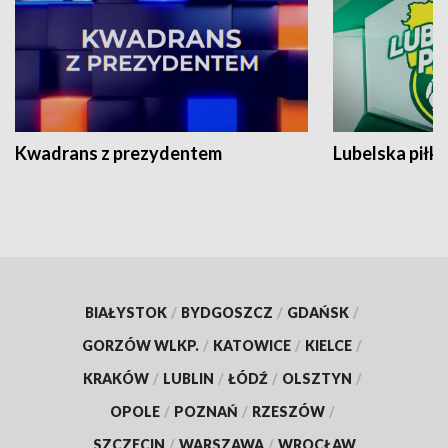
Kwadrans z prezydentem
Lubelska piłk
BIAŁYSTOK
/
BYDGOSZCZ
/
GDAŃSK
/
GORZÓW WLKP.
/
KATOWICE
/
KIELCE
/
KRAKÓW
/
LUBLIN
/
ŁÓDŹ
/
OLSZTYN
/
OPOLE
/
POZNAŃ
/
RZESZÓW
/
SZCZECIN
/
WARSZAWA
/
WROCŁAW