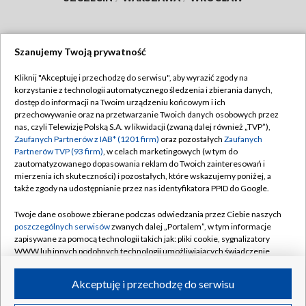
Szanujemy Twoją prywatność
Dołącz do nas:
Kliknij "Akceptuję i przechodzę do serwisu", aby wyrazić zgody na
korzystanie z technologii automatycznego śledzenia i zbierania danych,
TVP
dostęp do informacji na Twoim urządzeniu końcowym i ich
Abonament TVP
przechowywanie oraz na przetwarzanie Twoich danych osobowych przez
Regulamin TVP
nas, czyli Telewizję Polską S.A. w likwidacji (zwaną dalej również „TVP”),
Emisja w TVP
Polityka prywatności
Zaufanych Partnerów z IAB* (1201 firm)
oraz pozostałych
Zaufanych
Partnerów TVP (93 firm)
, w celach marketingowych (w tym do
Centrum informacji TVP
Moje zgody
zautomatyzowanego dopasowania reklam do Twoich zainteresowań i
mierzenia ich skuteczności) i pozostałych, które wskazujemy poniżej, a
Naziemna Telewizja Cyfrowa
Pomoc
także zgody na udostępnianie przez nas identyfikatora PPID do Google.
Sklep TVP
Biuro reklamy
Twoje dane osobowe zbierane podczas odwiedzania przez Ciebie naszych
Rada Programowa
Kontakt
poszczególnych serwisów
zwanych dalej „Portalem”, w tym informacje
zapisywane za pomocą technologii takich jak: pliki cookie, sygnalizatory
System NOS
WWW lub innych podobnych technologii umożliwiających świadczenie
dopasowanych i bezpiecznych usług, personalizację treści oraz reklam,
Informacje o nadawcy
Kanały
udostępnianie funkcji mediów społecznościowych oraz analizowanie
Akceptuję i przechodzę do serwisu
ruchu w Internecie.
Program dla prasy
©2026 Telewizja Polska S.A. w likwidacji