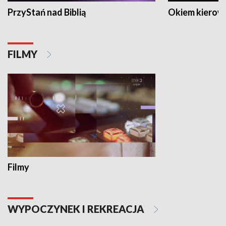
PrzyStań nad Biblią
Okiem kierow
FILMY
Filmy
WYPOCZYNEK I REKREACJA