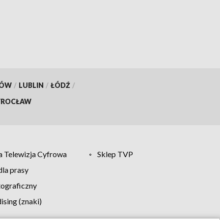
KÓW
/
LUBLIN
/
ŁÓDŹ
/
ROCŁAW
 Telewizja Cyfrowa
Sklep TVP
la prasy
tograficzny
sing (znaki)