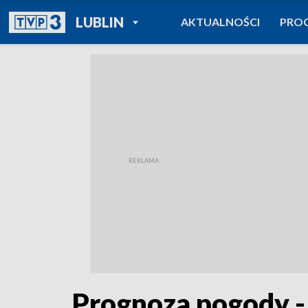
POWRÓT DO
LUBLIN
AKTUALNOŚCI
PRO
TVP REGIONY
Prognoza pogody -