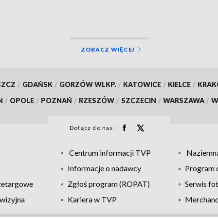
land
ZOBACZ WIĘCEJ
SZCZ
/
GDAŃSK
/
GORZÓW WLKP.
/
KATOWICE
/
KIELCE
/
KRA
N
/
OPOLE
/
POZNAŃ
/
RZESZÓW
/
SZCZECIN
/
WARSZAWA
/
W
Dołącz do nas:
Centrum informacji TVP
Naziemna
Informacje o nadawcy
Program d
zetargowe
Zgłoś program (ROPAT)
Serwis fo
wizyjna
Kariera w TVP
Merchandi