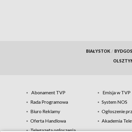
przed oszustwem
of Po
BIAŁYSTOK
/
BYDGO
OLSZTY
Abonament TVP
Emisja w TVP
Rada Programowa
System NOS
Biuro Reklamy
Ogłoszenie pr
Oferta Handlowa
Akademia Tele
Telegazeta ogłoszenia