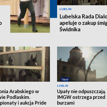
LUBLIN
Lubelska Rada Dial
o
apeluje o zakup śm
Świdnika
LUBLIN
onia Arabskiego w
Upały nie odpuszczają.
ie Podlaskim.
IMGW ostrzega przed
ionaty i aukcja Pride
burzami