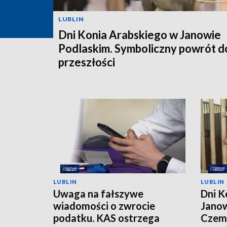
LUBLIN
Dni Konia Arabskiego w Janowie
Podlaskim. Symboliczny powrót d
przeszłości
LUBLIN
LUBLIN
Uwaga na fałszywe
Dni K
wiadomości o zwrocie
Janow
podatku. KAS ostrzega
Czemp