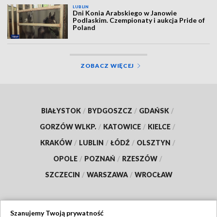
LUBLIN
Dni Konia Arabskiego w Janowie
Podlaskim. Czempionaty i aukcja Pride of
Poland
ZOBACZ WIĘCEJ
BIAŁYSTOK
/
BYDGOSZCZ
/
GDAŃSK
/
GORZÓW WLKP.
/
KATOWICE
/
KIELCE
/
KRAKÓW
/
LUBLIN
/
ŁÓDŹ
/
OLSZTYN
/
OPOLE
/
POZNAŃ
/
RZESZÓW
/
SZCZECIN
/
WARSZAWA
/
WROCŁAW
Szanujemy Twoją prywatność