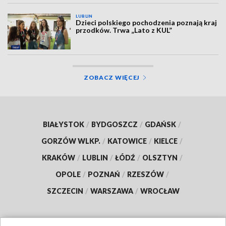
LUBLIN
Dzieci polskiego pochodzenia poznają kraj
przodków. Trwa „Lato z KUL”
ZOBACZ WIĘCEJ
BIAŁYSTOK
/
BYDGOSZCZ
/
GDAŃSK
/
GORZÓW WLKP.
/
KATOWICE
/
KIELCE
/
KRAKÓW
/
LUBLIN
/
ŁÓDŹ
/
OLSZTYN
/
OPOLE
/
POZNAŃ
/
RZESZÓW
/
SZCZECIN
/
WARSZAWA
/
WROCŁAW